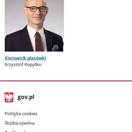
Kierownik placówki
Krzysztof Kopytko
stopka
Strona
gov.pl
gov.pl
główna
gov.pl
Polityka cookies
Służba cywilna