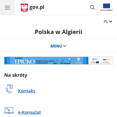
gov.pl
przejdź
do
wyszukiwar
Zmień 
PL
Polska w Algierii
MENU
Odyseusz
Na skróty
Kontakt
e-Konsulat