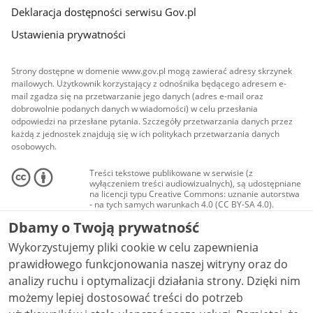
Deklaracja dostępności serwisu Gov.pl
Ustawienia prywatności
Strony dostępne w domenie www.gov.pl mogą zawierać adresy skrzynek
mailowych. Użytkownik korzystający z odnośnika będącego adresem e-
mail zgadza się na przetwarzanie jego danych (adres e-mail oraz
dobrowolnie podanych danych w wiadomości) w celu przesłania
odpowiedzi na przesłane pytania. Szczegóły przetwarzania danych przez
każdą z jednostek znajdują się w ich politykach przetwarzania danych
osobowych.
Treści tekstowe publikowane w serwisie (z
wyłączeniem treści audiowizualnych), są udostępniane
na licencji typu Creative Commons: uznanie autorstwa
- na tych samych warunkach 4.0 (CC BY-SA 4.0).
Materiały audiowizualne, w tym zdjęcia, materiały
Dbamy o Twoją prywatność
audio i wideo, są udostępniane na licencji typu
Creative Commons: uznanie autorstwa użycie
Wykorzystujemy pliki cookie w celu zapewnienia
niekomercyjne - bez utworów zależnych 4.0 (CC BY-
NC-ND 4.0), o ile nie jest to stwierdzone inaczej.
prawidłowego funkcjonowania naszej witryny oraz do
analizy ruchu i optymalizacji działania strony. Dzięki nim
możemy lepiej dostosować treści do potrzeb