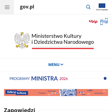
gov.pl
przejdź
do
wyszukiwar
Otwór
okno
z
tłuma
języka
migow
MENU
Programy
Ministra
2026
Wyszukiwarka
-
Odkryj
kulturę
Zapowiedzi