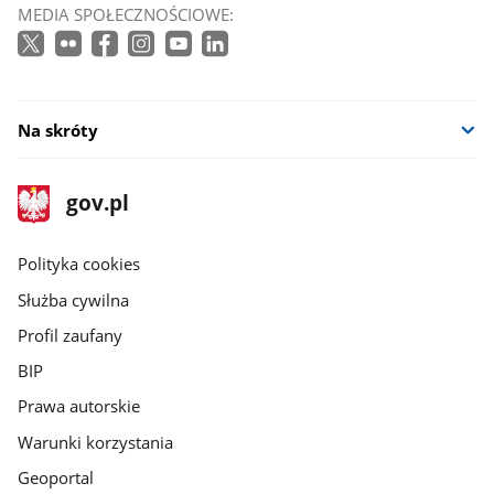
MEDIA SPOŁECZNOŚCIOWE:
Na skróty
stopka
Strona
gov.pl
gov.pl
główna
gov.pl
Polityka cookies
Służba cywilna
Profil zaufany
BIP
Prawa autorskie
Warunki korzystania
Geoportal