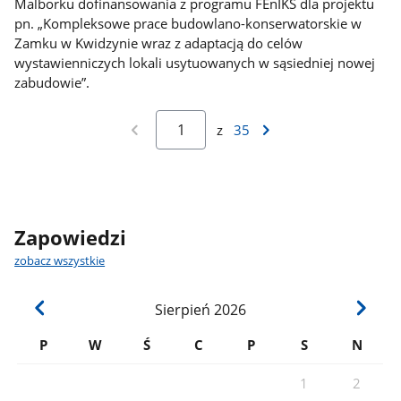
Malborku dofinansowania z programu FEnIKS dla projektu
pn. „Kompleksowe prace budowlano-konserwatorskie w
Zamku w Kwidzynie wraz z adaptacją do celów
wystawienniczych lokali usytuowanych w sąsiedniej nowej
zabudowie”.
z
35
Zapowiedzi
zobacz wszystkie
Sierpień
2026
P
W
Ś
C
P
S
N
1
2