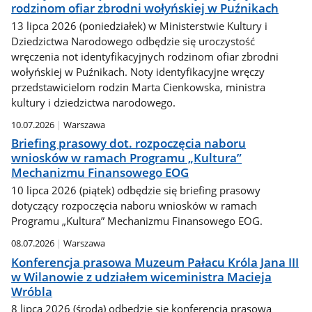
rodzinom ofiar zbrodni wołyńskiej w Puźnikach
13 lipca 2026 (poniedziałek) w Ministerstwie Kultury i
Dziedzictwa Narodowego odbędzie się uroczystość
wręczenia not identyfikacyjnych rodzinom ofiar zbrodni
wołyńskiej w Puźnikach. Noty identyfikacyjne wręczy
przedstawicielom rodzin Marta Cienkowska, ministra
kultury i dziedzictwa narodowego.
10.07.2026
Warszawa
Briefing prasowy dot. rozpoczęcia naboru
wniosków w ramach Programu „Kultura”
Mechanizmu Finansowego EOG
10 lipca 2026 (piątek) odbędzie się briefing prasowy
dotyczący rozpoczęcia naboru wniosków w ramach
Programu „Kultura” Mechanizmu Finansowego EOG.
08.07.2026
Warszawa
Konferencja prasowa Muzeum Pałacu Króla Jana III
w Wilanowie z udziałem wiceministra Macieja
Wróbla
8 lipca 2026 (środa) odbędzie się konferencja prasowa