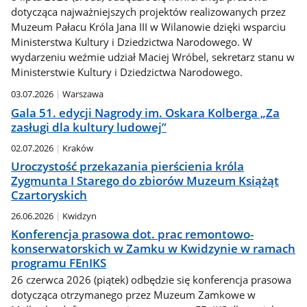
dotycząca najważniejszych projektów realizowanych przez
Muzeum Pałacu Króla Jana III w Wilanowie dzięki wsparciu
Ministerstwa Kultury i Dziedzictwa Narodowego. W
wydarzeniu weźmie udział Maciej Wróbel, sekretarz stanu w
Ministerstwie Kultury i Dziedzictwa Narodowego.
03.07.2026
Warszawa
Gala 51. edycji Nagrody im. Oskara Kolberga „Za
zasługi dla kultury ludowej”
02.07.2026
Kraków
Uroczystość przekazania pierścienia króla
Zygmunta I Starego do zbiorów Muzeum Książąt
Czartoryskich
26.06.2026
Kwidzyn
Konferencja prasowa dot. prac remontowo-
konserwatorskich w Zamku w Kwidzynie w ramach
programu FEnIKS
26 czerwca 2026 (piątek) odbędzie się konferencja prasowa
dotycząca otrzymanego przez Muzeum Zamkowe w