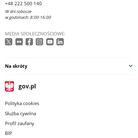
+48 222 500 140
W dni robocze
w godzinach: 8:00-16:00
MEDIA SPOŁECZNOŚCIOWE:
Na skróty
stopka
Strona
gov.pl
gov.pl
główna
gov.pl
Polityka cookies
Służba cywilna
Profil zaufany
BIP