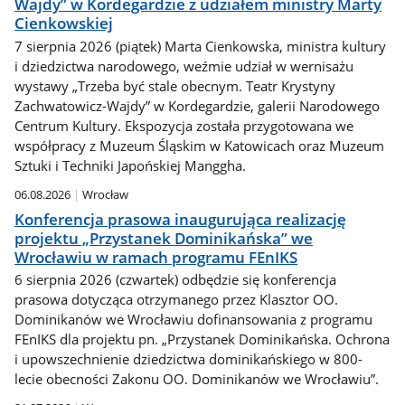
Wajdy” w Kordegardzie z udziałem ministry Marty
Cienkowskiej
7 sierpnia 2026 (piątek) Marta Cienkowska, ministra kultury
i dziedzictwa narodowego, weźmie udział w wernisażu
wystawy „Trzeba być stale obecnym. Teatr Krystyny
Zachwatowicz-Wajdy” w Kordegardzie, galerii Narodowego
Centrum Kultury. Ekspozycja została przygotowana we
współpracy z Muzeum Śląskim w Katowicach oraz Muzeum
Sztuki i Techniki Japońskiej Manggha.
06.08.2026
Wrocław
Konferencja prasowa inaugurująca realizację
projektu „Przystanek Dominikańska” we
Wrocławiu w ramach programu FEnIKS
6 sierpnia 2026 (czwartek) odbędzie się konferencja
prasowa dotycząca otrzymanego przez Klasztor OO.
Dominikanów we Wrocławiu dofinansowania z programu
FEnIKS dla projektu pn. „Przystanek Dominikańska. Ochrona
i upowszechnienie dziedzictwa dominikańskiego w 800-
lecie obecności Zakonu OO. Dominikanów we Wrocławiu”.