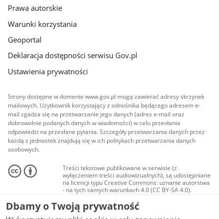
Prawa autorskie
Warunki korzystania
Geoportal
Deklaracja dostępności serwisu Gov.pl
Ustawienia prywatności
Strony dostępne w domenie www.gov.pl mogą zawierać adresy skrzynek
mailowych. Użytkownik korzystający z odnośnika będącego adresem e-
mail zgadza się na przetwarzanie jego danych (adres e-mail oraz
dobrowolnie podanych danych w wiadomości) w celu przesłania
odpowiedzi na przesłane pytania. Szczegóły przetwarzania danych przez
każdą z jednostek znajdują się w ich politykach przetwarzania danych
osobowych.
Treści tekstowe publikowane w serwisie (z
wyłączeniem treści audiowizualnych), są udostępniane
na licencji typu Creative Commons: uznanie autorstwa
- na tych samych warunkach 4.0 (CC BY-SA 4.0).
Materiały audiowizualne, w tym zdjęcia, materiały
Dbamy o Twoją prywatność
audio i wideo, są udostępniane na licencji typu
Creative Commons: uznanie autorstwa użycie