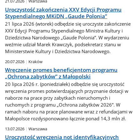
21.07.2026
Warszawa
Uroczystość zakończenia XXV Edycji Programu
Stypendialnego MKiDN „Gaude Polonia”
21 lipca 2026 (wtorek) odbędzie się uroczyste zakończenie
XXV Edycji Programu Stypendialnego Ministra Kultury i
Dziedzictwa Narodowego „Gaude Polonia”. W wydarzeniu
weźmie udział Marek Krawczyk, podsekretarz stanu w
Ministerstwie Kultury i Dziedzictwa Narodowego.
20.07.2026
Kraków
Wręczenie promes beneficjentom programu
„Ochrona zabytków” z Małopolski
20 lipca 2026 r. (poniedziałek) odbędzie się uroczystość
wręczenia promes potwierdzających przyznanie dotacji w
naborze na prace przy zabytkach nieruchomych i
ruchomych z programu „Ochrona zabytków 2026”. W
ramach naboru na prace planowane wraz z refundacjami w
Małopolsce rozdysponowano łącznie ponad 14,3 mln zł.
13.07.2026
Warszawa
Uroczystość wręczenia not identyfikacyjnych