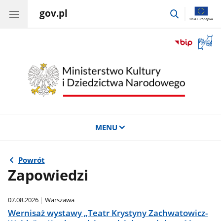
gov.pl
przejdź
do
wyszukiwar
Otwór
okno
z
tłuma
języka
migow
MENU
Powrót
Zapowiedzi
07.08.2026
Warszawa
Wernisaż wystawy „Teatr Krystyny Zachwatowicz-