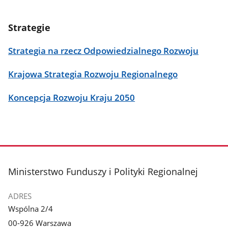
Strategie
Strategia na rzecz Odpowiedzialnego Rozwoju
Krajowa Strategia Rozwoju Regionalnego
Koncepcja Rozwoju Kraju 2050
stopka
Ministerstwo Funduszy i Polityki Regionalnej
ADRES
Wspólna 2/4
00-926 Warszawa