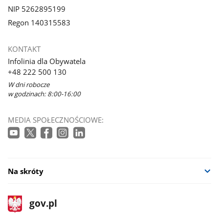
NIP 5262895199
Regon 140315583
KONTAKT
Infolinia dla Obywatela
+48 222 500 130
W dni robocze
w godzinach: 8:00-16:00
MEDIA SPOŁECZNOŚCIOWE:
Na skróty
stopka
Strona
gov.pl
gov.pl
główna