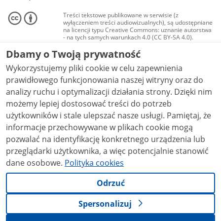
Treści tekstowe publikowane w serwisie (z
wyłączeniem treści audiowizualnych), są udostępniane
na licencji typu Creative Commons: uznanie autorstwa
- na tych samych warunkach 4.0 (CC BY-SA 4.0).
Materiały audiowizualne, w tym zdjęcia, materiały
Dbamy o Twoją prywatność
audio i wideo, są udostępniane na licencji typu
Creative Commons: uznanie autorstwa użycie
Wykorzystujemy pliki cookie w celu zapewnienia
niekomercyjne - bez utworów zależnych 4.0 (CC BY-
NC-ND 4.0), o ile nie jest to stwierdzone inaczej.
prawidłowego funkcjonowania naszej witryny oraz do
analizy ruchu i optymalizacji działania strony. Dzięki nim
możemy lepiej dostosować treści do potrzeb
użytkowników i stale ulepszać nasze usługi. Pamiętaj, że
informacje przechowywane w plikach cookie mogą
pozwalać na identyfikację konkretnego urządzenia lub
przeglądarki użytkownika, a więc potencjalnie stanowić
dane osobowe.
Polityka cookies
Odrzuć
Spersonalizuj