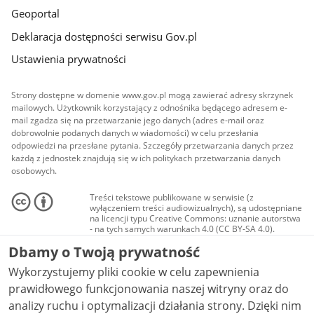
Geoportal
Deklaracja dostępności serwisu Gov.pl
Ustawienia prywatności
Strony dostępne w domenie www.gov.pl mogą zawierać adresy skrzynek
mailowych. Użytkownik korzystający z odnośnika będącego adresem e-
mail zgadza się na przetwarzanie jego danych (adres e-mail oraz
dobrowolnie podanych danych w wiadomości) w celu przesłania
odpowiedzi na przesłane pytania. Szczegóły przetwarzania danych przez
każdą z jednostek znajdują się w ich politykach przetwarzania danych
osobowych.
Treści tekstowe publikowane w serwisie (z
wyłączeniem treści audiowizualnych), są udostępniane
na licencji typu Creative Commons: uznanie autorstwa
- na tych samych warunkach 4.0 (CC BY-SA 4.0).
Materiały audiowizualne, w tym zdjęcia, materiały
Dbamy o Twoją prywatność
audio i wideo, są udostępniane na licencji typu
Creative Commons: uznanie autorstwa użycie
Wykorzystujemy pliki cookie w celu zapewnienia
niekomercyjne - bez utworów zależnych 4.0 (CC BY-
NC-ND 4.0), o ile nie jest to stwierdzone inaczej.
prawidłowego funkcjonowania naszej witryny oraz do
analizy ruchu i optymalizacji działania strony. Dzięki nim