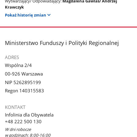
Wytwarzający/ Odpowiadający:
Magdalena Gawlas/ Andrzej
Krawczyk
Pokaż historię zmian
stopka
Ministerstwo Funduszy i Polityki Regionalnej
ADRES
Wspólna 2/4
00-926 Warszawa
NIP 5262895199
Regon 140315583
KONTAKT
Infolinia dla Obywatela
+48 222 500 130
W dni robocze
w godzinach: 8:00-16:00