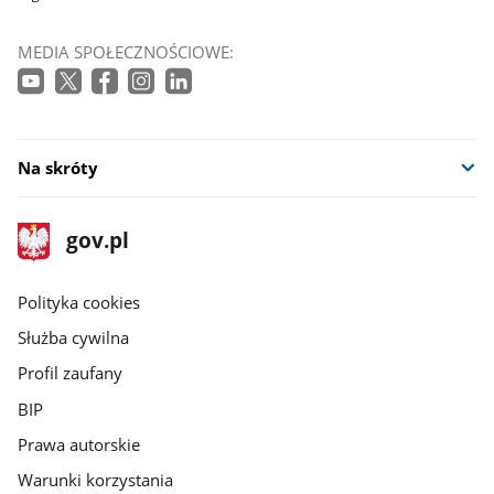
MEDIA SPOŁECZNOŚCIOWE:
Na skróty
stopka
Strona
gov.pl
gov.pl
główna
gov.pl
Polityka cookies
Służba cywilna
Profil zaufany
BIP
Prawa autorskie
Warunki korzystania