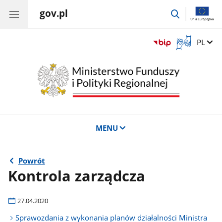
gov.pl
przejdź
do
wyszukiwar
Otwórz
Zmień 
PL
okno
z
tłumaczem
języka
migowego
MENU
Powrót
Kontrola zarządcza
27.04.2020
Sprawozdania z wykonania planów działalności Ministra