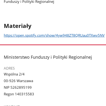
Funduszy i Polityki Regionalnej
Materiały
https://open.spotify.com/show/4yw948ZT8QRUau0TXwv5NV
stopka
Ministerstwo Funduszy i Polityki Regionalnej
ADRES
Wspólna 2/4
00-926 Warszawa
NIP 5262895199
Regon 140315583