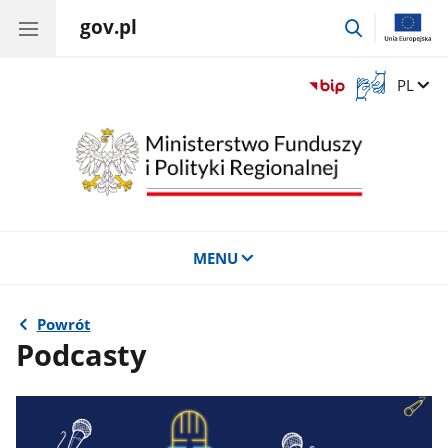
gov.pl
przejdź
do
wyszukiwar
Otwórz
Zmień 
PL
okno
z
tłumaczem
języka
migowego
MENU
Powrót
Podcasty