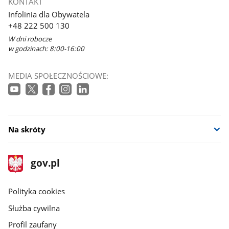
KONTAKT
Infolinia dla Obywatela
+48 222 500 130
W dni robocze
w godzinach: 8:00-16:00
MEDIA SPOŁECZNOŚCIOWE:
Na skróty
stopka
Strona
gov.pl
gov.pl
główna
gov.pl
Polityka cookies
Służba cywilna
Profil zaufany