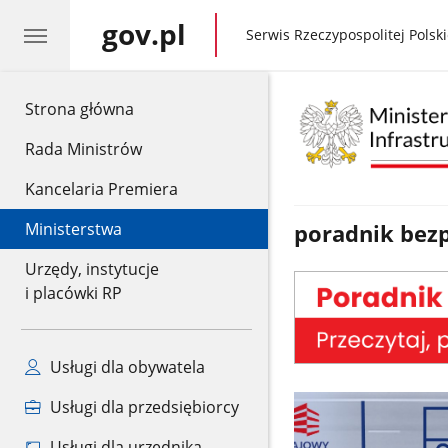
gov.pl
gov.pl
Serwis Rzeczypospolitej Polski
gov.pl
Strona główna
Rada Ministrów
Kancelaria Premiera
Ministerstwa
poradnik bez
Urzędy, instytucje
i placówki RP
Usługi dla obywatela
Usługi dla przedsiębiorcy
Usługi dla urzędnika