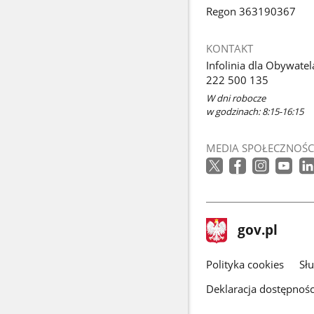
Regon 363190367
KONTAKT
Infolinia dla Obywatel
222 500 135
W dni robocze
w godzinach: 8:15-16:15
MEDIA SPOŁECZNOŚC
stopka
Strona
gov.pl
gov.pl
główna
gov.pl
Polityka cookies
Sł
Deklaracja dostępnośc