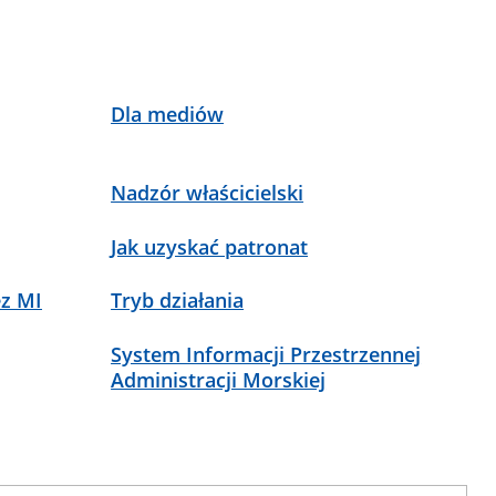
Dla mediów
Nadzór właścicielski
Jak uzyskać patronat
ez MI
Tryb działania
System Informacji Przestrzennej
Administracji Morskiej