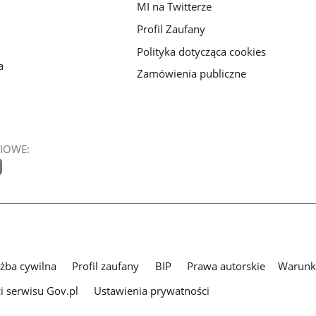
MI na Twitterze
Profil Zaufany
Polityka dotycząca cookies
a
Zamówienia publiczne
IOWE:
użba cywilna
Profil zaufany
BIP
Prawa autorskie
Warunki
i serwisu Gov.pl
Ustawienia prywatności