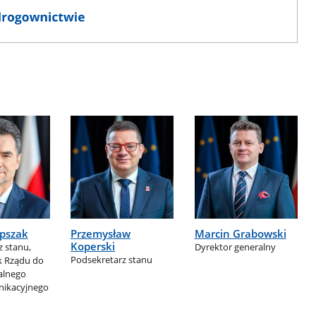
epszak
Przemysław
Marcin Grabowski
Koperski
 stanu,
Dyrektor generalny
Podsekretarz stanu
 Rządu do
alnego
ikacyjnego