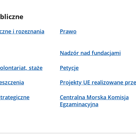
bliczne
czne i rozeznania
Prawo
Nadzór nad fundacjami
olontariat, staże
Petycje
eszczenia
Projekty UE realizowane prz
trategiczne
Centralna Morska Komisja
Egzaminacyjna