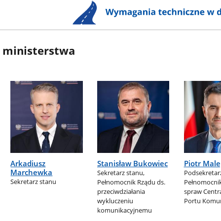
 ministerstwa
Arkadiusz
Stanisław Bukowiec
Piotr Mal
Marchewka
Sekretarz stanu,
Podsekretarz
Sekretarz stanu
Pełnomocnik Rządu ds.
Pełnomocnik
przeciwdziałania
spraw Centr
wykluczeniu
Portu Komun
komunikacyjnemu