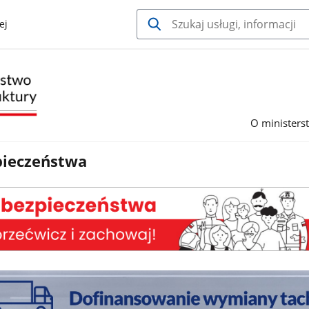
ej
O ministers
pieczeństwa