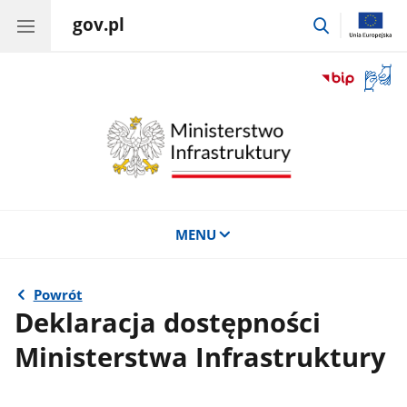
gov.pl
przejdź
do
wyszukiwar
Otwór
okno
z
tłuma
języka
migow
MENU
Powrót
Deklaracja dostępności
Ministerstwa Infrastruktury