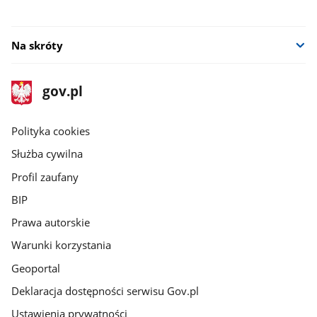
Na skróty
stopka
Strona
gov.pl
gov.pl
główna
gov.pl
Polityka cookies
Służba cywilna
Profil zaufany
BIP
Prawa autorskie
Warunki korzystania
Geoportal
Deklaracja dostępności serwisu Gov.pl
Ustawienia prywatności