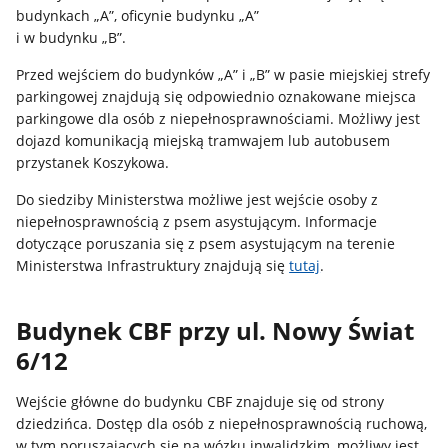
budynkach „A”, oficynie budynku „A”
i w budynku „B”.
Przed wejściem do budynków „A” i „B” w pasie miejskiej strefy
parkingowej znajdują się odpowiednio oznakowane miejsca
parkingowe dla osób z niepełnosprawnościami. Możliwy jest
dojazd komunikacją miejską tramwajem lub autobusem
przystanek Koszykowa.
Do siedziby Ministerstwa możliwe jest wejście osoby z
niepełnosprawnością z psem asystującym. Informacje
dotyczące poruszania się z psem asystującym na terenie
Ministerstwa Infrastruktury znajdują się
tutaj
.
Budynek CBF przy ul. Nowy Świat
6/12
Wejście główne do budynku CBF znajduje się od strony
dziedzińca. Dostęp dla osób z niepełnosprawnością ruchową,
w tym poruszających się na wózku inwalidzkim, możliwy jest