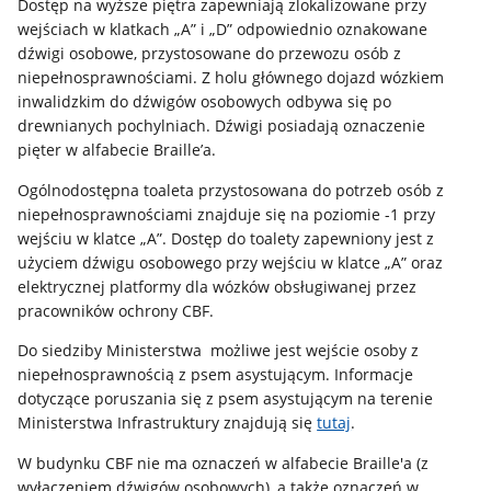
Dostęp na wyższe piętra zapewniają zlokalizowane przy
wejściach w klatkach „A” i „D” odpowiednio oznakowane
dźwigi osobowe, przystosowane do przewozu osób z
niepełnosprawnościami. Z holu głównego dojazd wózkiem
inwalidzkim do dźwigów osobowych odbywa się po
drewnianych pochylniach. Dźwigi posiadają oznaczenie
pięter w alfabecie Braille’a.
Ogólnodostępna toaleta przystosowana do potrzeb osób z
niepełnosprawnościami znajduje się na poziomie -1 przy
wejściu w klatce „A”. Dostęp do toalety zapewniony jest z
użyciem dźwigu osobowego przy wejściu w klatce „A” oraz
elektrycznej platformy dla wózków obsługiwanej przez
pracowników ochrony CBF.
Do siedziby Ministerstwa możliwe jest wejście osoby z
niepełnosprawnością z psem asystującym. Informacje
dotyczące poruszania się z psem asystującym na terenie
Ministerstwa Infrastruktury znajdują się
tutaj
.
W budynku CBF nie ma oznaczeń w alfabecie Braille'a (z
wyłączeniem dźwigów osobowych), a także oznaczeń w