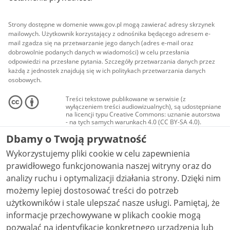
Strony dostępne w domenie www.gov.pl mogą zawierać adresy skrzynek
mailowych. Użytkownik korzystający z odnośnika będącego adresem e-
mail zgadza się na przetwarzanie jego danych (adres e-mail oraz
dobrowolnie podanych danych w wiadomości) w celu przesłania
odpowiedzi na przesłane pytania. Szczegóły przetwarzania danych przez
każdą z jednostek znajdują się w ich politykach przetwarzania danych
osobowych.
Treści tekstowe publikowane w serwisie (z
wyłączeniem treści audiowizualnych), są udostępniane
na licencji typu Creative Commons: uznanie autorstwa
- na tych samych warunkach 4.0 (CC BY-SA 4.0).
Materiały audiowizualne, w tym zdjęcia, materiały
Dbamy o Twoją prywatność
audio i wideo, są udostępniane na licencji typu
Creative Commons: uznanie autorstwa użycie
Wykorzystujemy pliki cookie w celu zapewnienia
niekomercyjne - bez utworów zależnych 4.0 (CC BY-
NC-ND 4.0), o ile nie jest to stwierdzone inaczej.
prawidłowego funkcjonowania naszej witryny oraz do
analizy ruchu i optymalizacji działania strony. Dzięki nim
możemy lepiej dostosować treści do potrzeb
użytkowników i stale ulepszać nasze usługi. Pamiętaj, że
informacje przechowywane w plikach cookie mogą
pozwalać na identyfikację konkretnego urządzenia lub