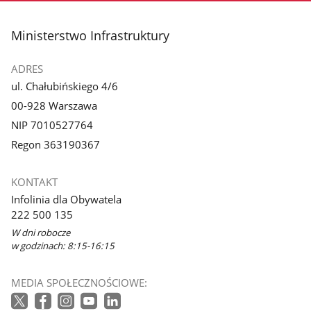
stopka
Ministerstwo Infrastruktury
ADRES
ul. Chałubińskiego 4/6
00-928 Warszawa
NIP 7010527764
Regon 363190367
KONTAKT
Infolinia dla Obywatela
222 500 135
W dni robocze
w godzinach: 8:15-16:15
MEDIA SPOŁECZNOŚCIOWE: