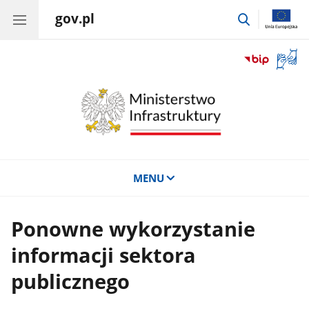
gov.pl
przejdź
do
wyszukiwar
Otwór
okno
z
tłuma
języka
migow
MENU
Ponowne wykorzystanie
informacji sektora
publicznego