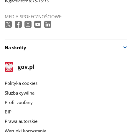
w godzinach: 8:15-16:15
MEDIA SPOŁECZNOŚCIOWE:
Na skróty
stopka
Strona
gov.pl
gov.pl
główna
gov.pl
Polityka cookies
Służba cywilna
Profil zaufany
BIP
Prawa autorskie
Warunki korzystania