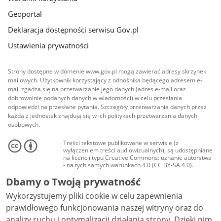
Geoportal
Deklaracja dostępności serwisu Gov.pl
Ustawienia prywatności
Strony dostępne w domenie www.gov.pl mogą zawierać adresy skrzynek
mailowych. Użytkownik korzystający z odnośnika będącego adresem e-
mail zgadza się na przetwarzanie jego danych (adres e-mail oraz
dobrowolnie podanych danych w wiadomości) w celu przesłania
odpowiedzi na przesłane pytania. Szczegóły przetwarzania danych przez
każdą z jednostek znajdują się w ich politykach przetwarzania danych
osobowych.
Treści tekstowe publikowane w serwisie (z
wyłączeniem treści audiowizualnych), są udostępniane
na licencji typu Creative Commons: uznanie autorstwa
- na tych samych warunkach 4.0 (CC BY-SA 4.0).
Materiały audiowizualne, w tym zdjęcia, materiały
Dbamy o Twoją prywatność
audio i wideo, są udostępniane na licencji typu
Creative Commons: uznanie autorstwa użycie
Wykorzystujemy pliki cookie w celu zapewnienia
niekomercyjne - bez utworów zależnych 4.0 (CC BY-
NC-ND 4.0), o ile nie jest to stwierdzone inaczej.
prawidłowego funkcjonowania naszej witryny oraz do
analizy ruchu i optymalizacji działania strony. Dzięki nim