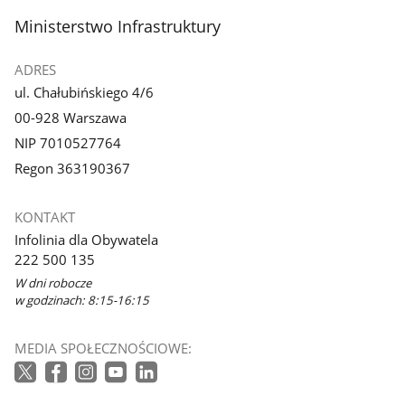
stopka
Ministerstwo Infrastruktury
ADRES
ul. Chałubińskiego 4/6
00-928 Warszawa
NIP 7010527764
Regon 363190367
KONTAKT
Infolinia dla Obywatela
222 500 135
W dni robocze
w godzinach: 8:15-16:15
MEDIA SPOŁECZNOŚCIOWE: