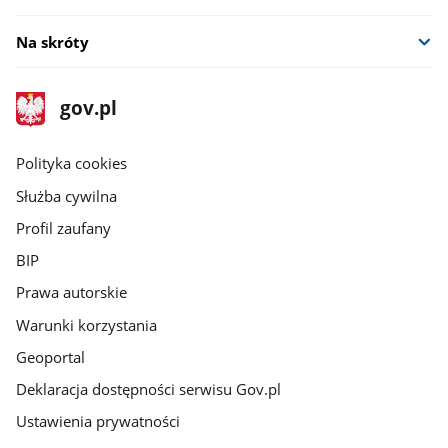
Na skróty
stopka
Strona
gov.pl
gov.pl
główna
gov.pl
Polityka cookies
Służba cywilna
Profil zaufany
BIP
Prawa autorskie
Warunki korzystania
Geoportal
Deklaracja dostępności serwisu Gov.pl
Ustawienia prywatności