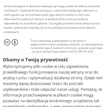
Strony dostępne w domenie www.gov.pl mogą zawierać adresy skrzynek
mailowych. Użytkownik korzystający z odnośnika będącego adresem e-
mail zgadza się na przetwarzanie jego danych (adres e-mail oraz
dobrowolnie podanych danych w wiadomości) w celu przesłania
odpowiedzi na przesłane pytania. Szczegóły przetwarzania danych przez
każdą z jednostek znajdują się w ich politykach przetwarzania danych
osobowych.
Treści tekstowe publikowane w serwisie (z
wyłączeniem treści audiowizualnych), są udostępniane
na licencji typu Creative Commons: uznanie autorstwa
- na tych samych warunkach 4.0 (CC BY-SA 4.0).
Materiały audiowizualne, w tym zdjęcia, materiały
Dbamy o Twoją prywatność
audio i wideo, są udostępniane na licencji typu
Creative Commons: uznanie autorstwa użycie
Wykorzystujemy pliki cookie w celu zapewnienia
niekomercyjne - bez utworów zależnych 4.0 (CC BY-
NC-ND 4.0), o ile nie jest to stwierdzone inaczej.
prawidłowego funkcjonowania naszej witryny oraz do
analizy ruchu i optymalizacji działania strony. Dzięki nim
możemy lepiej dostosować treści do potrzeb
użytkowników i stale ulepszać nasze usługi. Pamiętaj, że
informacje przechowywane w plikach cookie mogą
pozwalać na identyfikację konkretnego urządzenia lub
przeglądarki użytkownika, a więc potencjalnie stanowić