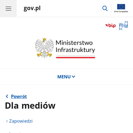
gov.pl
przejdź
do
wyszukiwar
Otwór
okno
z
tłuma
języka
migow
MENU
Powrót
Dla mediów
Zapowiedzi