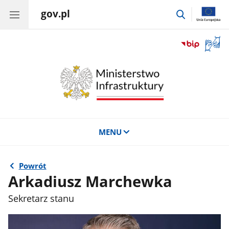
gov.pl
przejdź
do
wyszukiwar
Otwór
okno
z
tłuma
języka
migow
MENU
Powrót
Arkadiusz Marchewka
Sekretarz stanu