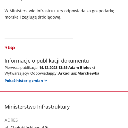
W Ministerstwie Infrastruktury odpowiada za gospodarkę
morską i żeglugę śródlądową.
Informacje o publikacji dokumentu
Pierwsza publikacja:
14.12.2023 13:55 Adam Bielecki
Wytwarzający/ Odpowiadający:
Arkadiusz Marchewka
Pokaż historię zmian
stopka
Ministerstwo Infrastruktury
ADRES
ul. Chałubińskiego 4/6