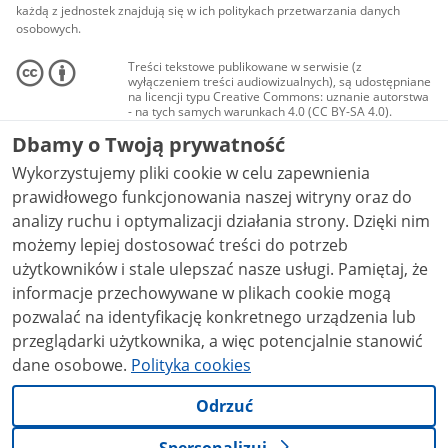
każdą z jednostek znajdują się w ich politykach przetwarzania danych
osobowych.
Treści tekstowe publikowane w serwisie (z
wyłączeniem treści audiowizualnych), są udostępniane
na licencji typu Creative Commons: uznanie autorstwa
- na tych samych warunkach 4.0 (CC BY-SA 4.0).
Materiały audiowizualne, w tym zdjęcia, materiały
Dbamy o Twoją prywatność
audio i wideo, są udostępniane na licencji typu
Creative Commons: uznanie autorstwa użycie
Wykorzystujemy pliki cookie w celu zapewnienia
niekomercyjne - bez utworów zależnych 4.0 (CC BY-
NC-ND 4.0), o ile nie jest to stwierdzone inaczej.
prawidłowego funkcjonowania naszej witryny oraz do
analizy ruchu i optymalizacji działania strony. Dzięki nim
możemy lepiej dostosować treści do potrzeb
użytkowników i stale ulepszać nasze usługi. Pamiętaj, że
informacje przechowywane w plikach cookie mogą
pozwalać na identyfikację konkretnego urządzenia lub
przeglądarki użytkownika, a więc potencjalnie stanowić
dane osobowe.
Polityka cookies
Odrzuć