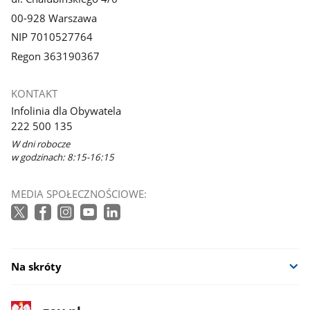
00-928 Warszawa
NIP 7010527764
Regon 363190367
KONTAKT
Infolinia dla Obywatela
222 500 135
W dni robocze
w godzinach: 8:15-16:15
MEDIA SPOŁECZNOŚCIOWE:
Na skróty
stopka
Strona