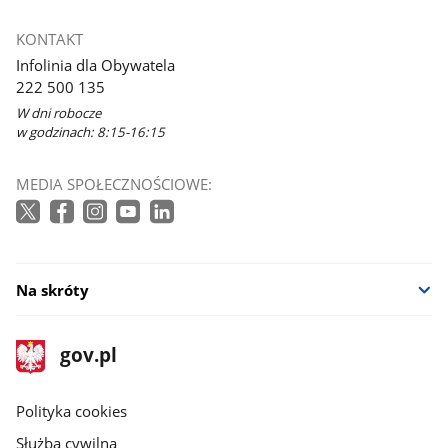
KONTAKT
Infolinia dla Obywatela
222 500 135
W dni robocze
w godzinach: 8:15-16:15
MEDIA SPOŁECZNOŚCIOWE:
Na skróty
stopka
Strona
gov.pl
gov.pl
główna
gov.pl
Polityka cookies
Służba cywilna