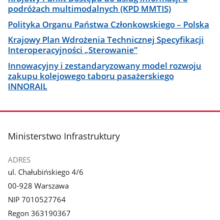
podróżach multimodalnych (KPD MMTIS)
Polityka Organu Państwa Członkowskiego – Polska
Krajowy Plan Wdrożenia Technicznej Specyfikacji
Interoperacyjności „Sterowanie”
Innowacyjny i zestandaryzowany model rozwoju
zakupu kolejowego taboru pasażerskiego
INNORAIL
stopka
Ministerstwo Infrastruktury
ADRES
ul. Chałubińskiego 4/6
00-928 Warszawa
NIP 7010527764
Regon 363190367