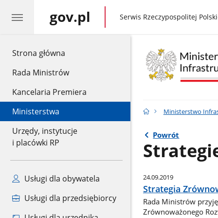
gov.pl
gov.pl
Serwis Rzeczypospolitej Polski
gov.pl
Strona główna
Rada Ministrów
Kancelaria Premiera
Ministerstwa
Ministerstwo Infra
Urzędy, instytucje
Powrót
i placówki RP
Strategi
24.09.2019
Usługi dla obywatela
Strategia Zrówno
Usługi dla przedsiębiorcy
Rada Ministrów przyjęł
Zrównoważonego Rozwo
Usługi dla urzędnika