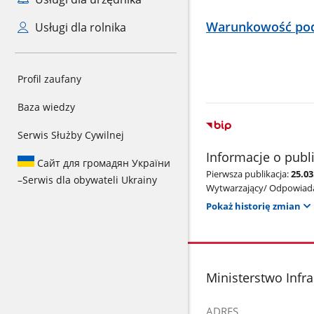
Warunkowość po
Usługi dla rolnika
Profil zaufany
Baza wiedzy
Serwis Służby Cywilnej
Informacje o publ
Сайт для громадян України
Pierwsza publikacja:
25.03
–
Serwis dla obywateli Ukrainy
Wytwarzający/ Odpowiada
Pokaż historię zmian
stopka
Ministerstwo Infra
ADRES