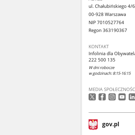
ul. Chałubińskiego 4/6
00-928 Warszawa
NIP 7010527764
Regon 363190367
KONTAKT
Infolinia dla Obywatel
222 500 135
W dni robocze
w godzinach: 8:15-16:15
MEDIA SPOŁECZNOŚC
stopka
Strona
gov.pl
gov.pl
główna