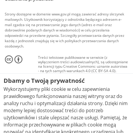
Strony dostępne w domenie www.gov.pl mogą zawierać adresy skrzynek
mailowych. Użytkownik korzystający z odnośnika będącego adresem e-
mail zgadza się na przetwarzanie jego danych (adres e-mail oraz
dobrowolnie podanych danych w wiadomości) w celu przesłania
odpowiedzi na przesłane pytania. Szczegóły przetwarzania danych przez
każdą z jednostek znajdują się w ich politykach przetwarzania danych
osobowych.
Treści tekstowe publikowane w serwisie (z
wyłączeniem treści audiowizualnych), są udostępniane
na licencji typu Creative Commons: uznanie autorstwa
- na tych samych warunkach 4.0 (CC BY-SA 4.0).
Materiały audiowizualne, w tym zdjęcia, materiały
Dbamy o Twoją prywatność
audio i wideo, są udostępniane na licencji typu
Creative Commons: uznanie autorstwa użycie
Wykorzystujemy pliki cookie w celu zapewnienia
niekomercyjne - bez utworów zależnych 4.0 (CC BY-
NC-ND 4.0), o ile nie jest to stwierdzone inaczej.
prawidłowego funkcjonowania naszej witryny oraz do
analizy ruchu i optymalizacji działania strony. Dzięki nim
możemy lepiej dostosować treści do potrzeb
użytkowników i stale ulepszać nasze usługi. Pamiętaj, że
informacje przechowywane w plikach cookie mogą
pozwalać na identyfikację konkretnego urządzenia lub