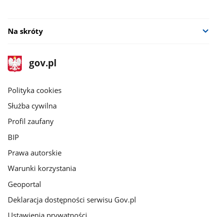
Na skróty
stopka
Strona
gov.pl
gov.pl
główna
gov.pl
Polityka cookies
Służba cywilna
Profil zaufany
BIP
Prawa autorskie
Warunki korzystania
Geoportal
Deklaracja dostępności serwisu Gov.pl
Ustawienia prywatności