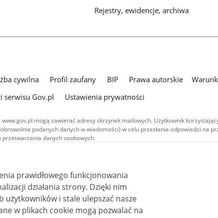
Rejestry, ewidencje, archiwa
użba cywilna
Profil zaufany
BIP
Prawa autorskie
Warunki
i serwisu Gov.pl
Ustawienia prywatności
 www.gov.pl mogą zawierać adresy skrzynek mailowych. Użytkownik korzystający
dobrowolnie podanych danych w wiadomości) w celu przesłania odpowiedzi na prz
ach przetwarzania danych osobowych.
we publikowane w serwisie (z wyłączeniem treści audiowizualnych), są
 na licencji typu Creative Commons: uznanie autorstwa - na tych samych
 (CC BY-SA 4.0). Materiały audiowizualne, w tym zdjęcia, materiały audio i wideo
ienia prawidłowego funkcjonowania
ane na licencji typu Creative Commons: uznanie autorstwa użycie niekomercyjne 
ależnych 4.0 (CC BY-NC-ND 4.0), o ile nie jest to stwierdzone inaczej.
i działania strony. Dzięki nim
 użytkowników i stale ulepszać nasze