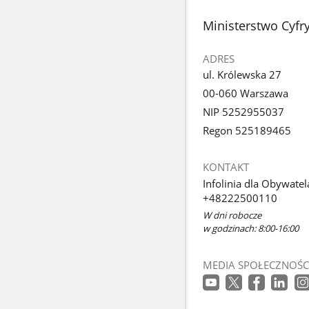
stopka
Ministerstwo Cyfry
ADRES
ul. Królewska 27
00-060 Warszawa
NIP 5252955037
Regon 525189465
KONTAKT
Infolinia dla Obywatel
+48222500110
W dni robocze
w godzinach: 8:00-16:00
MEDIA SPOŁECZNOŚC