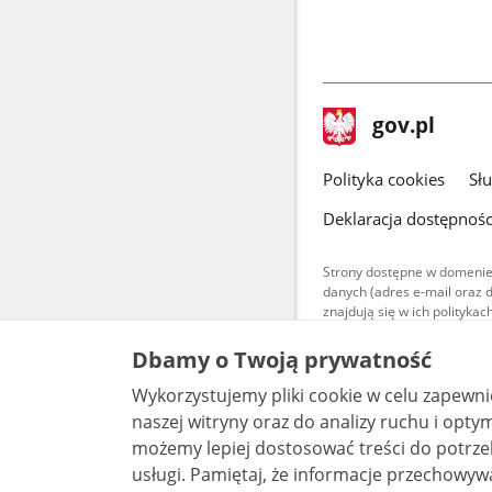
stopka
Strona
gov.pl
gov.pl
główna
gov.pl
Polityka cookies
Sł
Deklaracja dostępnośc
Strony dostępne w domenie
danych (adres e-mail oraz 
znajdują się w ich polityk
Treści teksto
Dbamy o Twoją prywatność
udostępniane
warunkach 4.0
Wykorzystujemy pliki cookie w celu zapewn
są udostępni
bez utworów z
naszej witryny oraz do analizy ruchu i optymalizacj
możemy lepiej dostosować treści do potrzeb
usługi. Pamiętaj, że informacje przechowywane w plikach cookie mogą pozwalać na