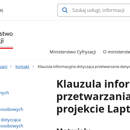
ej
Ministerstwo Cyfryzacji
O ministerst
zacji
Kontakt
Klauzula informacyjna dotycząca przetwarzania dany
Klauzula info
przetwarzani
anych
projekcie Lap
h osobowych
 dotycząca
h osobowych