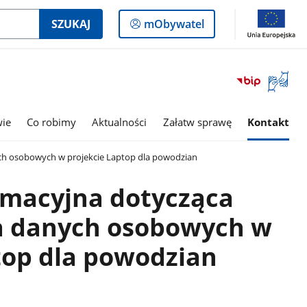
Logowanie
SZUKAJ
mObywatel
do
panelu
Otwórz
okno
z
tłumac
wie
Co robimy
Aktualności
Załatw sprawę
Kontakt
języka
migowe
ch osobowych w projekcie Laptop dla powodzian
rmacyjna dotycząca
a danych osobowych w
top dla powodzian