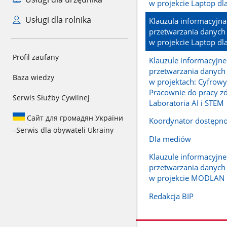
w projekcie Laptop dl
Usługi dla rolnika
Klauzula informacyjna
przetwarzania danyc
w projekcie Laptop d
Profil zaufany
Klauzule informacyjne
przetwarzania danyc
Baza wiedzy
w projektach: Cyfrowy
Pracownie do pracy zd
Serwis Służby Cywilnej
Laboratoria AI i STEM
Сайт для громадян України
Koordynator dostępno
–
Serwis dla obywateli Ukrainy
Dla mediów
Klauzule informacyjne
przetwarzania danyc
w projekcie MODLAN
Redakcja BIP