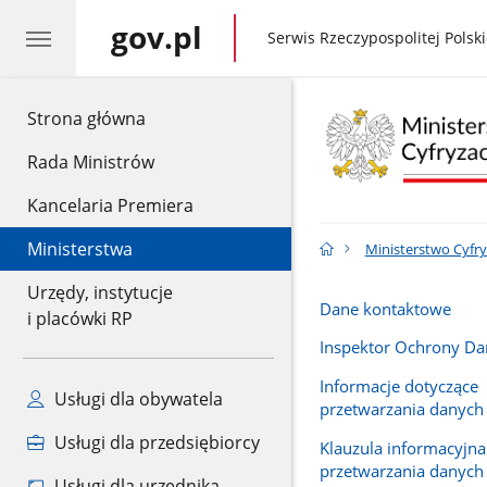
gov.pl
gov.pl
Serwis Rzeczypospolitej Polski
gov.pl
Strona główna
Rada Ministrów
Kancelaria Premiera
Ministerstwa
Ministerstwo Cyfry
Urzędy, instytucje
Dane kontaktowe
i placówki RP
Inspektor Ochrony D
Informacje dotyczące
Usługi dla obywatela
przetwarzania danyc
Usługi dla przedsiębiorcy
Klauzula informacyjna
przetwarzania danyc
Usługi dla urzędnika