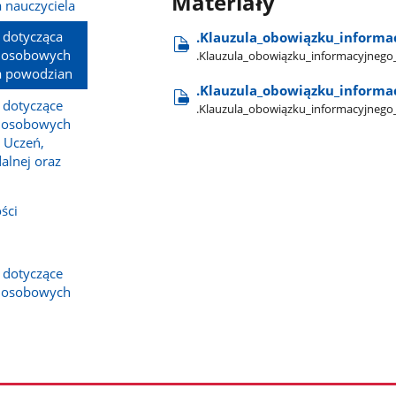
Materiały
a nauczyciela
 dotycząca
.Klauzula​_obowiązku​_informa
h osobowych
.Klauzula​_obowiązku​_informacyjnego
la powodzian
.Klauzula​_obowiązku​_informac
 dotyczące
.Klauzula​_obowiązku​_informacyjnego​
h osobowych
 Uczeń,
alnej oraz
ści
 dotyczące
h osobowych