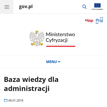
gov.pl
przejdź
do
wyszukiwar
Otwór
okno
z
tłuma
języka
migow
MENU
Baza wiedzy dla
administracji
06.01.2018