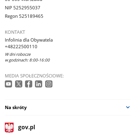
NIP 5252955037
Regon 525189465
KONTAKT
Infolinia dla Obywatela
+48222500110
W dni robocze
w godzinach: 8:00-16:00
MEDIA SPOŁECZNOŚCIOWE:
Na skróty
stopka
Strona
gov.pl
gov.pl
główna