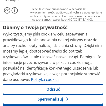
Treści tekstowe publikowane w serwisie (z
wyłączeniem treści audiowizualnych), są udostępniane
na licencji typu Creative Commons: uznanie autorstwa
- na tych samych warunkach 4.0 (CC BY-SA 4.0).
Materiały audiowizualne, w tym zdjęcia, materiały
Dbamy o Twoją prywatność
audio i wideo, są udostępniane na licencji typu
Creative Commons: uznanie autorstwa użycie
Wykorzystujemy pliki cookie w celu zapewnienia
niekomercyjne - bez utworów zależnych 4.0 (CC BY-
NC-ND 4.0), o ile nie jest to stwierdzone inaczej.
prawidłowego funkcjonowania naszej witryny oraz do
analizy ruchu i optymalizacji działania strony. Dzięki nim
możemy lepiej dostosować treści do potrzeb
użytkowników i stale ulepszać nasze usługi. Pamiętaj, że
informacje przechowywane w plikach cookie mogą
pozwalać na identyfikację konkretnego urządzenia lub
przeglądarki użytkownika, a więc potencjalnie stanowić
dane osobowe.
Polityka cookies
Odrzuć
Spersonalizuj