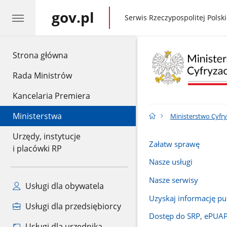
gov.pl
gov.pl
Serwis Rzeczypospolitej Polski
gov.pl
Strona główna
Rada Ministrów
Kancelaria Premiera
Ministerstwa
Ministerstwo Cyfry
Urzędy, instytucje
Załatw sprawę
i placówki RP
Nasze usługi
Nasze serwisy
Usługi dla obywatela
Uzyskaj informację pu
Usługi dla przedsiębiorcy
Dostęp do SRP, ePUAP
Usługi dla urzędnika