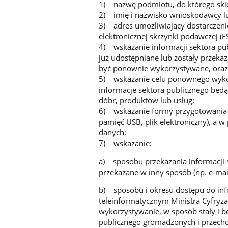
1) nazwę podmiotu, do którego ski
2) imię i nazwisko wnioskodawcy lub
3) adres umożliwiający dostarczenie
elektronicznej skrzynki podawczej (E
4) wskazanie informacji sektora pub
już udostępniane lub zostały przek
być ponownie wykorzystywane, oraz 
5) wskazanie celu ponownego wykorz
informacje sektora publicznego będ
dóbr, produktów lub usług;
6) wskazanie formy przygotowania in
pamięć USB, plik elektroniczny), a w
danych;
7) wskazanie:
a) sposobu przekazania informacji se
przekazane w inny sposób (np. e-mai
b) sposobu i okresu dostępu do in
teleinformatycznym Ministra Cyfry
wykorzystywanie, w sposób stały i b
publicznego gromadzonych i przech