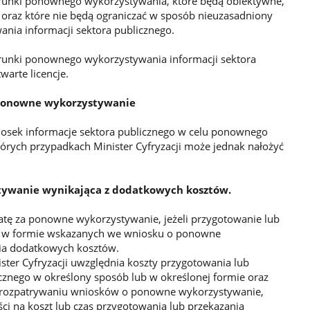
warunki ponownego wykorzystywania, które będą obiektywne,
 oraz które nie będą ograniczać w sposób nieuzasadniony
ia informacji sektora publicznego.
warunki ponownego wykorzystywania informacji sektora
warte licencje.
 ponowne wykorzystywanie
niosek informacje sektora publicznego w celu ponownego
órych przypadkach Minister Cyfryzacji może jednak nałożyć
ywanie wynikająca z dodatkowych kosztów.
łatę za ponowne wykorzystywanie, jeżeli przygotowanie lub
ub w formie wskazanych we wniosku o ponowne
ia dodatkowych kosztów.
ister Cyfryzacji uwzględnia koszty przygotowania lub
icznego w określony sposób lub w określonej formie oraz
y rozpatrywaniu wniosków o ponowne wykorzystywanie,
i na koszt lub czas przygotowania lub przekazania