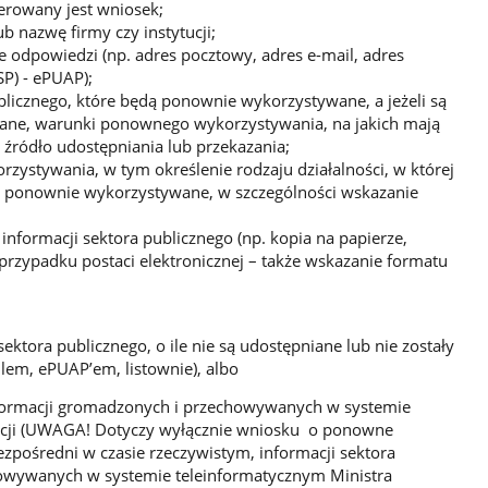
erowany jest wniosek;
 nazwę firmy czy instytucji;
 odpowiedzi (np. adres pocztowy, adres e-mail, adres
SP) - ePUAP);
licznego, które będą ponownie wykorzystywane, a jeżeli są
azane, warunki ponownego wykorzystywania, na jakich mają
źródło udostępniania lub przekazania;
ystywania, w tym określenie rodzaju działalności, w której
ą ponownie wykorzystywane, w szczególności wskazanie
formacji sektora publicznego (np. kopia na papierze,
 przypadku postaci elektronicznej – także wskazanie formatu
ktora publicznego, o ile nie są udostępniane lub nie zostały
lem, ePUAP’em, listownie), albo
formacji gromadzonych i przechowywanych w systemie
zacji (UWAGA! Dotyczy wyłącznie wniosku o ponowne
ezpośredni w czasie rzeczywistym, informacji sektora
owywanych w systemie teleinformatycznym Ministra