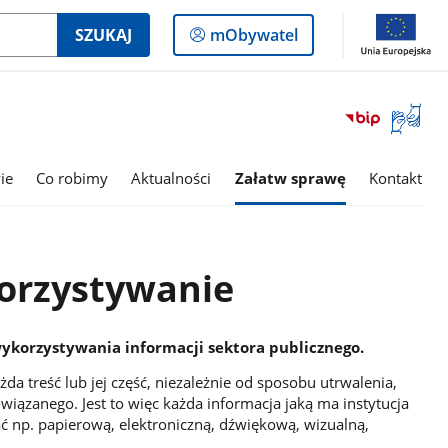
Logowanie
SZUKAJ
mObywatel
do
panelu
Otwórz
okno
z
tłumac
ie
Co robimy
Aktualności
Załatw sprawę
Kontakt
języka
migowe
orzystywanie
korzystywania informacji sektora publicznego.
da treść lub jej część, niezależnie od sposobu utrwalenia,
ązanego. Jest to więc każda informacja jaką ma instytucja
 np. papierową, elektroniczną, dźwiękową, wizualną,