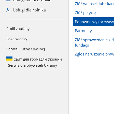
Złóż wniosek lub skar
Usługi dla rolnika
Złóż petycję
Ponowne wykorzysty
Profil zaufany
Patronaty
Baza wiedzy
Złóż sprawozdanie z dz
fundacji
Serwis Służby Cywilnej
Zgłoś naruszenie pra
Сайт для громадян України
–
Serwis dla obywateli Ukrainy