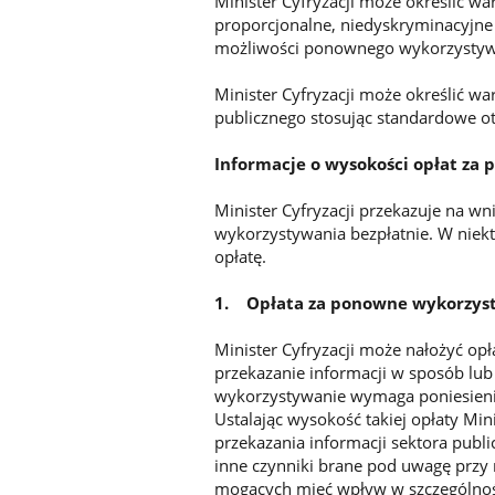
Minister Cyfryzacji może określić 
proporcjonalne, niedyskryminacyjne
możliwości ponownego wykorzystywan
Minister Cyfryzacji może określić 
publicznego stosując standardowe ot
Informacje o wysokości opłat za
Minister Cyfryzacji przekazuje na w
wykorzystywania bezpłatnie. W niekt
opłatę.
1. Opłata za ponowne wykorzyst
Minister Cyfryzacji może nałożyć op
przekazanie informacji w sposób l
wykorzystywanie wymaga poniesien
Ustalając wysokość takiej opłaty Min
przekazania informacji sektora publ
inne czynniki brane pod uwagę prz
mogących mieć wpływ w szczególnośc