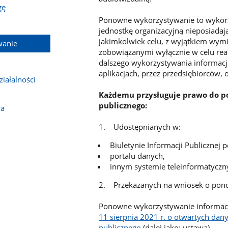
gę
Ponowne wykorzystywanie to wykorz
jednostkę organizacyjną nieposiadaj
jakimkolwiek celu, z wyjątkiem wym
wanie
zobowiązanymi wyłącznie w celu real
dalszego wykorzystywania informacji
aplikacjach, przez przedsiębiorców,
iałalności
Każdemu przysługuje prawo do p
publicznego:
wa
1. Udostępnianych w:
Biuletynie Informacji Publiczne
portalu danych,
innym systemie teleinformatycz
2. Przekazanych na wniosek o pon
Ponowne wykorzystywanie informacj
11 sierpnia 2021 r. o otwartych da
publicznego
(dalej jako: ustawa).