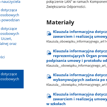
a nauczyciela
połączenie LAN” w ramach Komponent
Zwiększania Odporności.
 dotycząca
h osobowych
la powodzian
Materiały
 dotyczące
Klauzula informacyjna dotyc
h osobowych
zawarciem i realizacją umow
 Uczeń,
Klauzula​_obowiązku​_informacyjnego​_art14
alnej oraz
Klauzula informacyjna dotyc
reprezentujących Organ prow
ści
podpisania umowy i protokołu o
Klauzula​_​_obowiązku​_informacyjnego​_art​
 dotyczące
Klauzula informacyjna dotyc
h osobowych
wykonywujących zadania po s
Klauzula​_​_obowiązku​_informacyjnego​_art
Klauzula informacyjna dotyc
zawarciem i realizacją umowy
w szkołach