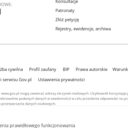
Konsultacje
IOWE:
Patronaty
Złóż petycję
Rejestry, ewidencje, archiwa
użba cywilna
Profil zaufany
BIP
Prawa autorskie
Warunki
i serwisu Gov.pl
Ustawienia prywatności
 www.gov.pl mogą zawierać adresy skrzynek mailowych. Użytkownik korzystający
dobrowolnie podanych danych w wiadomości) w celu przesłania odpowiedzi na prz
ach przetwarzania danych osobowych.
we publikowane w serwisie (z wyłączeniem treści audiowizualnych), są
 na licencji typu Creative Commons: uznanie autorstwa - na tych samych
 (CC BY-SA 4.0). Materiały audiowizualne, w tym zdjęcia, materiały audio i wideo
ienia prawidłowego funkcjonowania
ane na licencji typu Creative Commons: uznanie autorstwa użycie niekomercyjne 