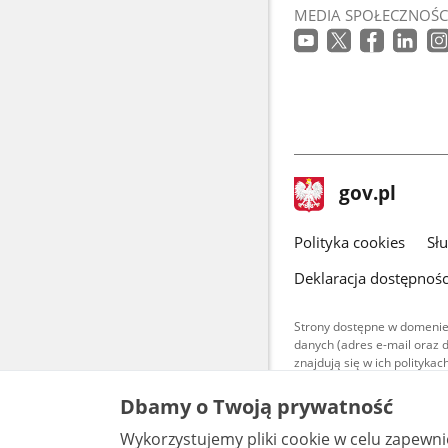
MEDIA SPOŁECZNOŚC
stopka
Strona
gov.pl
gov.pl
główna
gov.pl
Polityka cookies
Sł
Deklaracja dostępnośc
Strony dostępne w domenie
danych (adres e-mail oraz 
znajdują się w ich polityk
Treści teksto
Dbamy o Twoją prywatność
udostępniane
warunkach 4.0
Wykorzystujemy pliki cookie w celu zapewn
są udostępni