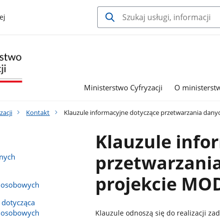
ej
Ministerstwo Cyfryzacji
O ministerst
zacji
Kontakt
Klauzule informacyjne dotyczące przetwarzania da
Klauzule info
przetwarzani
anych
projekcie M
h osobowych
 dotycząca
h osobowych
Klauzule odnoszą się do realizacji z