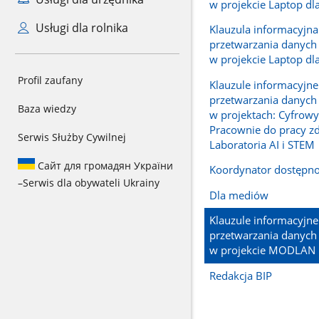
w projekcie Laptop dl
Usługi dla rolnika
Klauzula informacyjna
przetwarzania danyc
w projekcie Laptop d
Profil zaufany
Klauzule informacyjne
przetwarzania danyc
Baza wiedzy
w projektach: Cyfrowy
Pracownie do pracy zd
Serwis Służby Cywilnej
Laboratoria AI i STEM
Сайт для громадян України
Koordynator dostępno
–
Serwis dla obywateli Ukrainy
Dla mediów
Klauzule informacyjne
przetwarzania danyc
w projekcie MODLAN
Redakcja BIP