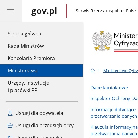
gov.pl
gov.pl
Serwis Rzeczypospolitej Polski
gov.pl
Strona główna
Rada Ministrów
Kancelaria Premiera
Ministerstwa
Ministerstwo Cyfry
Urzędy, instytucje
Dane kontaktowe
i placówki RP
Inspektor Ochrony D
Informacje dotyczące
Usługi dla obywatela
przetwarzania danyc
Usługi dla przedsiębiorcy
Klauzula informacyjna
przetwarzania danyc
Usługi dla urzędnika