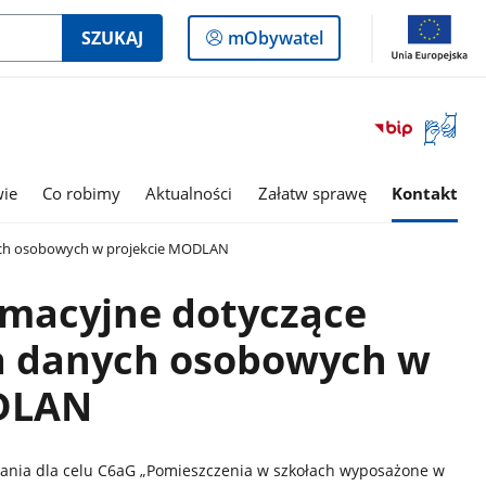
Logowanie
SZUKAJ
mObywatel
do
panelu
Otwórz
okno
z
tłumac
wie
Co robimy
Aktualności
Załatw sprawę
Kontakt
języka
migowe
nych osobowych w projekcie MODLAN
rmacyjne dotyczące
a danych osobowych w
ODLAN
adania dla celu C6aG „Pomieszczenia w szkołach wyposażone w