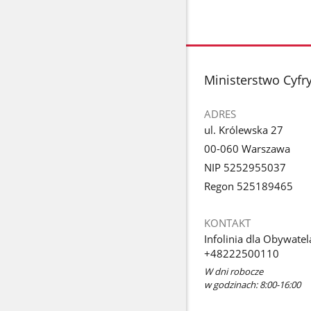
stopka
Ministerstwo Cyfry
ADRES
ul. Królewska 27
00-060 Warszawa
NIP 5252955037
Regon 525189465
KONTAKT
Infolinia dla Obywatel
+48222500110
W dni robocze
w godzinach: 8:00-16:00