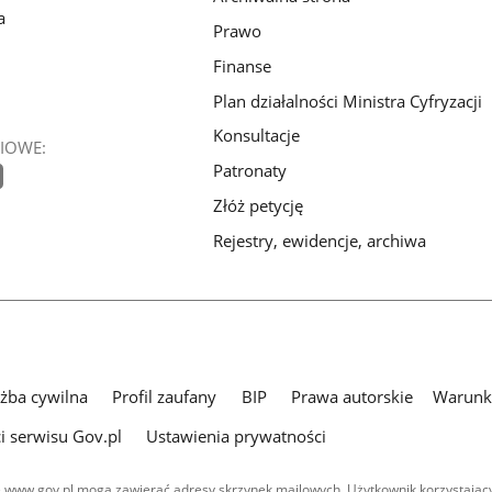
a
Prawo
Finanse
Plan działalności Ministra Cyfryzacji
Konsultacje
IOWE:
Patronaty
Złóż petycję
Rejestry, ewidencje, archiwa
użba cywilna
Profil zaufany
BIP
Prawa autorskie
Warunki
i serwisu Gov.pl
Ustawienia prywatności
 www.gov.pl mogą zawierać adresy skrzynek mailowych. Użytkownik korzystający