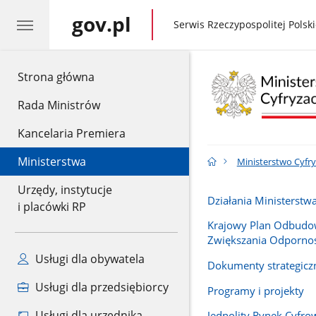
gov.pl
gov.pl
Serwis Rzeczypospolitej Polski
gov.pl
Strona główna
Rada Ministrów
Kancelaria Premiera
Ministerstwa
Ministerstwo Cyfry
Urzędy, instytucje
Działania Ministerstwa
i placówki RP
Krajowy Plan Odbudo
Zwiększania Odpornoś
Usługi dla obywatela
Dokumenty strategicz
Usługi dla przedsiębiorcy
Programy i projekty
Usługi dla urzędnika
Jednolity Rynek Cyfro