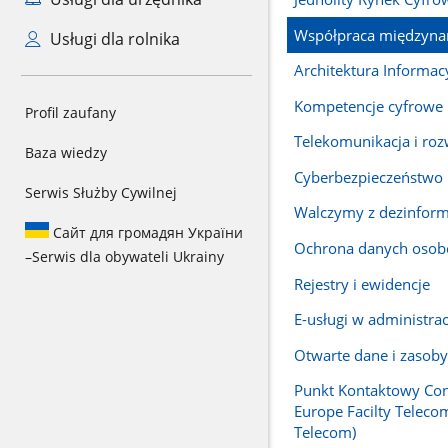
Współpraca międzyn
Usługi dla rolnika
Architektura Informac
Kompetencje cyfrowe
Profil zaufany
Telekomunikacja i rozw
Baza wiedzy
Cyberbezpieczeństwo
Serwis Służby Cywilnej
Walczymy z dezinform
Сайт для громадян України
Ochrona danych oso
–
Serwis dla obywateli Ukrainy
Rejestry i ewidencje
E-usługi w administrac
Otwarte dane i zasoby
Punkt Kontaktowy Con
Europe Facilty Teleco
Telecom)