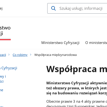
ej
Ministerstwo Cyfryzacji
O ministerst
zacji
Co robimy
Współpraca międzynarodowa
Współpraca 
 Cyfryzacji
wy i
ci
Ministerstwo Cyfryzacji aktywnie
też obszary prawa, w których jes
ne
się na budowaniu rozwiązań korzy
Obecnie prawie 3 na 4 akty prawne 
decyzyjnym Unii Europejskiej. Jednym
wy