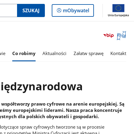
Logowanie
SZUKAJ
mObywatel
do
panelu
Otwórz
okno
z
tłumac
wie
Co robimy
Aktualności
Załatw sprawę
Kontakt
języka
migowe
międzynarodowa
 współtworzy prawo cyfrowe na arenie europejskiej. Są
teśmy europejskimi liderami. Nasza praca koncentruje
stnych dla polskich obywateli i gospodarki.
dotyczące spraw cyfrowych tworzone są w procesie
 z priorytetów Ministra Cyfryzacji jest aktywna i