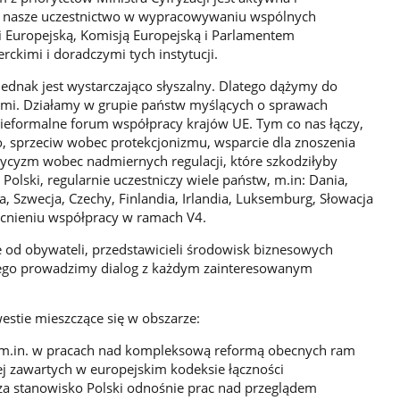
a nasze uczestnictwo w wypracowywaniu wspólnych
i Europejską, Komisją Europejską i Parlamentem
rckimi i doradczymi tych instytucji.
jednak jest wystarczająco słyszalny. Dlatego dążymy do
ami. Działamy w grupie państw myślących o sprawach
nieformalne forum współpracy krajów UE. Tym co nas łączy,
o, sprzeciw wobec protekcjonizmu, wsparcie dla znoszenia
tycyzm wobec nadmiernych regulacji, które szkodziłyby
Polski, regularnie uczestniczy wiele państw, m.in: Dania,
a, Szwecja, Czechy, Finlandia, Irlandia, Luksemburg, Słowacja
ocnieniu współpracy w ramach V4.
 od obywateli, przedstawicieli środowisk biznesowych
tego prowadzimy dialog z każdym zainteresowanym
stie mieszczące się w obszarze:
 m.in. w pracach nad kompleksową reformą obecnych ram
nej zawartych w europejskim kodeksie łączności
za stanowisko Polski odnośnie prac nad przeglądem