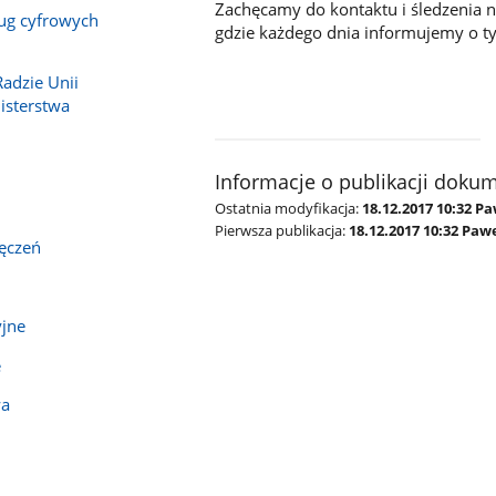
Zachęcamy do kontaktu i śledzenia nie
ług cyfrowych
gdzie każdego dnia informujemy o t
Radzie Unii
nisterstwa
Informacje o publikacji doku
Ostatnia modyfikacja:
18.12.2017 10:32 P
Pierwsza publikacja:
18.12.2017 10:32 Paw
ęczeń
yjne
e
wa