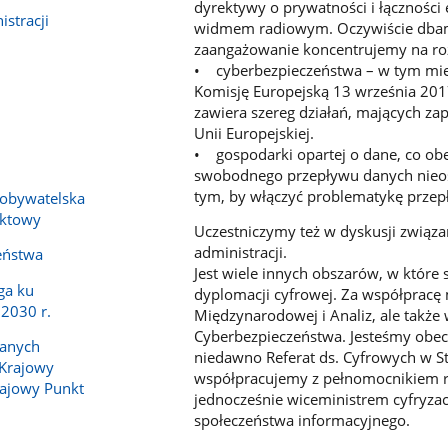
dyrektywy o prywatności i łączności
stracji
widmem radiowym. Oczywiście dbam
zaangażowanie koncentrujemy na ro
• cyberbezpieczeństwa – w tym mie
Komisję Europejską 13 września 201
zawiera szereg działań, mających z
Unii Europejskiej.
• gospodarki opartej o dane, co ob
swobodnego przepływu danych nieoso
tym, by włączyć problematykę prze
 obywatelska
aktowy
Uczestniczymy też w dyskusji związa
administracji.
eństwa
Jest wiele innych obszarów, w które
ga ku
dyplomacji cyfrowej. Za współpra
 2030 r.
Międzynarodowej i Analiz, ale także
Cyberbezpieczeństwa. Jesteśmy obecn
anych
niedawno Referat ds. Cyfrowych w St
 Krajowy
współpracujemy z pełnomocnikiem rzą
rajowy Punkt
jednocześnie wiceministrem cyfryzacj
społeczeństwa informacyjnego.