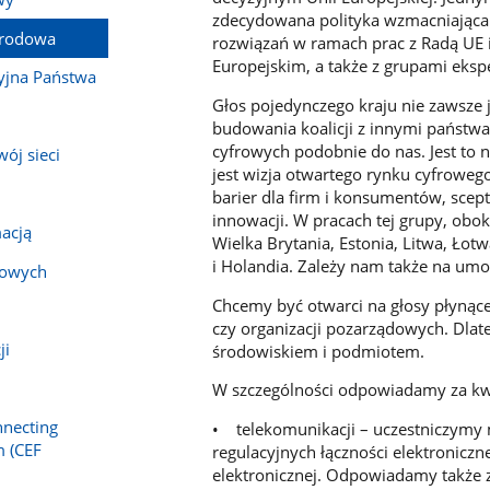
zdecydowana polityka wzmacniając
arodowa
rozwiązań w ramach prac z Radą UE 
Europejskim, a także z grupami ekspe
yjna Państwa
Głos pojedynczego kraju nie zawsze 
budowania koalicji z innymi państw
cyfrowych podobnie do nas. Jest to 
ój sieci
jest wizja otwartego rynku cyfroweg
barier dla firm i konsumentów, scep
innowacji. W pracach tej grupy, obok 
acją
Wielka Brytania, Estonia, Litwa, Łotw
i Holandia. Zależy nam także na um
bowych
Chcemy być otwarci na głosy płynące
czy organizacji pozarządowych. Dla
ji
środowiskiem i podmiotem.
W szczególności odpowiadamy za kwe
necting
• telekomunikacji – uczestniczymy
m (CEF
regulacyjnych łączności elektronicz
elektronicznej. Odpowiadamy także 