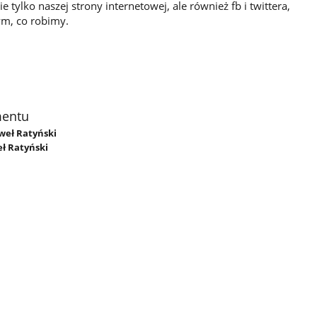
 tylko naszej strony internetowej, ale również fb i twittera,
ym, co robimy.
mentu
aweł Ratyński
eł Ratyński