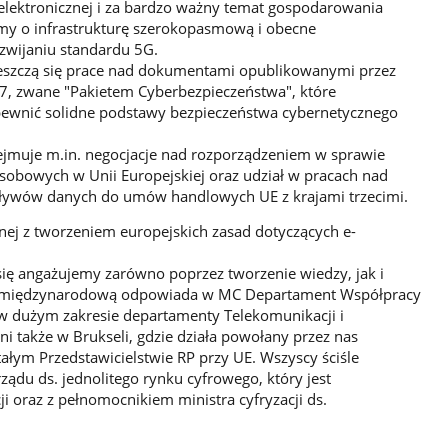
 elektronicznej i za bardzo ważny temat gospodarowania
y o infrastrukturę szerokopasmową i obecne
zwijaniu standardu 5G.
szczą się prace nad dokumentami opublikowanymi przez
7, zwane "Pakietem Cyberbezpieczeństwa", które
apewnić solidne podstawy bezpieczeństwa cybernetycznego
ejmuje m.in. negocjacje nad rozporządzeniem w sprawie
bowych w Unii Europejskiej oraz udział w pracach nad
pływów danych do umów handlowych UE z krajami trzecimi.
nej z tworzeniem europejskich zasad dotyczących e-
 się angażujemy zarówno poprzez tworzenie wiedzy, jak i
cę międzynarodową odpowiada w MC Departament Współpracy
 w dużym zakresie departamenty Telekomunikacji i
i także w Brukseli, gdzie działa powołany przez nas
ałym Przedstawicielstwie RP przy UE. Wszyscy ściśle
du ds. jednolitego rynku cyfrowego, który jest
i oraz z pełnomocnikiem ministra cyfryzacji ds.