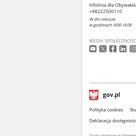
Infolinia dla Obywatel
+48222500110
W dni robocze
w godzinach: 8:00-16:00
MEDIA SPOŁECZNOŚC
stopka
Strona
gov.pl
gov.pl
główna
gov.pl
Polityka cookies
Sł
Deklaracja dostępnośc
Strony dostępne w domenie