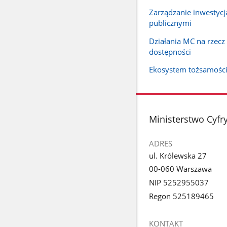
Zarządzanie inwestyc
publicznymi
Działania MC na rzec
dostępności
Ekosystem tożsamości
stopka
Ministerstwo Cyfry
ADRES
ul. Królewska 27
00-060 Warszawa
NIP 5252955037
Regon 525189465
KONTAKT