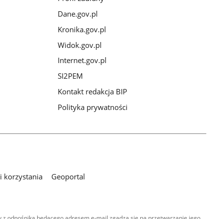
Dane.gov.pl
Kronika.gov.pl
Widok.gov.pl
Internet.gov.pl
SI2PEM
Kontakt redakcja BIP
Polityka prywatności
 korzystania
Geoportal
 z odnośnika będącego adresem e-mail zgadza się na przetwarzanie jego