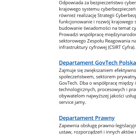
Odpowiada za bezpieczeństwo cyberpr
krajowego systemu cyberbezpieczeńst
również realizację Strategii Cyberbe
funkcjonowanie i rozwój krajowego 
budowanie świadomości na temat cy
Prowadzi współpracę międzynarodową
sektorowego Zespołu Reagowania na
infrastruktury cyfrowej (CSIRT Cyfr
Departament GovTech Polsk
Zajmuje się zwiększaniem efektywnoś
społeczeństwem, sektorem prywatny
GovTech. Dba o współpracę między i
technologicznych, procesowych i p
obywatelom najwyższej jakości usług
service jamy.
Departament Prawny
Zapewnia obsługę prawno-legislacyjn
ustaw, rozporządzeń i innych aktów