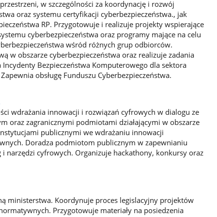
zestrzeni, w szczególności za koordynację i rozwój
wa oraz systemu certyfikacji cyberbezpieczeństwa., jak
zpieczeństwa RP. Przygotowuje i realizuje projekty wspierające
systemu cyberbezpieczeństwa oraz programy mające na celu
berbezpieczeństwa wśród różnych grup odbiorców.
 w obszarze cyberbezpieczeństwa oraz realizuje zadania
 Incydenty Bezpieczeństwa Komputerowego dla sektora
a). Zapewnia obsługę Funduszu Cyberbezpieczeństwa.
a
ci wdrażania innowacji i rozwiązań cyfrowych w dialogu ze
m oraz zagranicznymi podmiotami działającymi w obszarze
nstytucjami publicznymi we wdrażaniu innowacji
rawnych. Doradza podmiotom publicznym w zapewnianiu
 i narzędzi cyfrowych. Organizuje hackathony, konkursy oraz
ą ministerstwa. Koordynuje proces legislacyjny projektów
 normatywnych. Przygotowuje materiały na posiedzenia