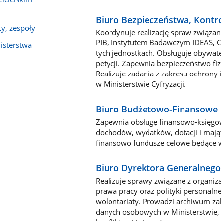
Biuro Bezpieczeństwa, Kontro
ty, zespoły
Koordynuje realizację spraw związan
PIB, Instytutem Badawczym IDEAS, C
nisterstwa
tych jednostkach. Obsługuje obywate
petycji. Zapewnia bezpieczeństwo f
Realizuje zadania z zakresu ochron
w Ministerstwie Cyfryzacji.
Biuro Budżetowo-Finansowe
Zapewnia obsługę finansowo-księgo
dochodów, wydatków, dotacji i mająt
finansowo fundusze celowe będące w 
Biuro Dyrektora Generalnego
Realizuje sprawy związane z organiza
prawa pracy oraz polityki personalne
wolontariaty. Prowadzi archiwum za
danych osobowych w Ministerstwie, w