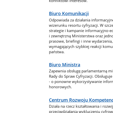
konfliktowi interesów.
Biuro Komunikacji
Odpowiada za działania informacyjne
wizerunku resortu cyfryzacji. W szc
strategie i kampanie informacyjno
i zewnętrzną Ministerstwa oraz jedn
prasowe, briefingi i inne wydarzeni
wymagających szybkiej reakcji komuni
państwa.
Biuro Ministra
Zapewnia obsługę parlamentarną mini
Rady do Spraw Cyfryzacji. Obsługuje
- o ponowne wykorzystywanie informa
honorowych.
Centrum Rozwoju Kompetenc
Działa na rzecz kształtowania i roz
przeciwdziałania wykluczeniu cyfrowe