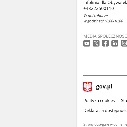
Infolinia dla Obywatel
+48222500110
W dni robocze
w godzinach: 8:00-16:00
MEDIA SPOŁECZNOŚC
stopka
Strona
gov.pl
gov.pl
główna
gov.pl
Polityka cookies
Sł
Deklaracja dostępnośc
Strony dostępne w domenie