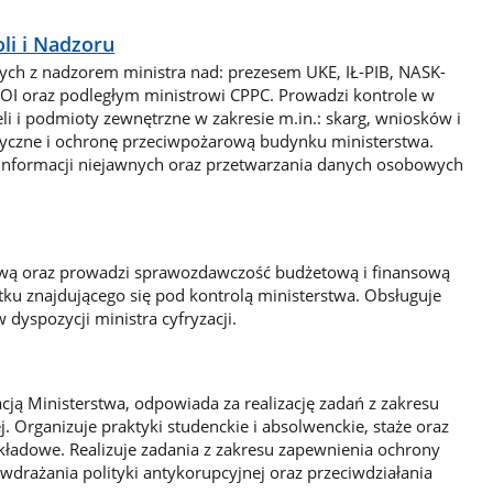
li i Nadzoru
ych z nadzorem ministra nad: prezesem UKE, IŁ-PIB, NASK-
OI oraz podległym ministrowi CPPC. Prowadzi kontrole w
li i podmioty zewnętrzne w zakresie m.in.: skarg, wniosków i
izyczne i ochronę przeciwpożarową budynku ministerstwa.
y informacji niejawnych oraz przetwarzania danych osobowych
wą oraz prowadzi sprawozdawczość budżetową i finansową
ku znajdującego się pod kontrolą ministerstwa. Obsługuje
dyspozycji ministra cyfryzacji.
cją Ministerstwa, odpowiada za realizację zadań z zakresu
j. Organizuje praktyki studenckie i absolwenckie, staże oraz
kładowe. Realizuje zadania z zakresu zapewnienia ochrony
drażania polityki antykorupcyjnej oraz przeciwdziałania