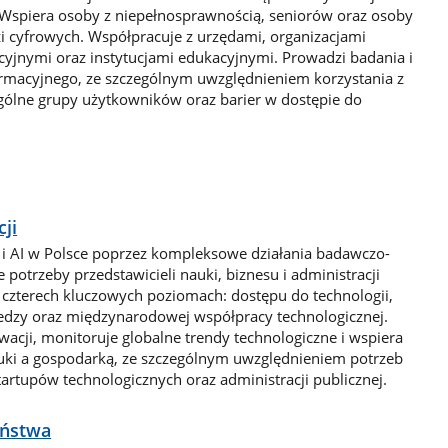
. Wspiera osoby z niepełnosprawnością, seniorów oraz osoby
 cyfrowych. Współpracuje z urzędami, organizacjami
jnymi oraz instytucjami edukacyjnymi. Prowadzi badania i
ormacyjnego, ze szczególnym uwzględnieniem korzystania z
gólne grupy użytkowników oraz barier w dostępie do
ji
 i AI w Polsce poprzez kompleksowe działania badawczo-
e potrzeby przedstawicieli nauki, biznesu i administracji
 czterech kluczowych poziomach: dostępu do technologii,
iedzy oraz międzynarodowej współpracy technologicznej.
cji, monitoruje globalne trendy technologiczne i wspiera
uki a gospodarką, ze szczególnym uwzględnieniem potrzeb
tartupów technologicznych oraz administracji publicznej.
eństwa