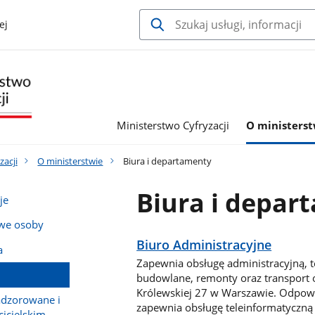
ej
Ministerstwo Cyfryzacji
O ministerst
zacji
O ministerstwie
Biura i departamenty
Biura i depar
je
owe osoby
Biuro Administracyjne
a
Zapewnia obsługę administracyjną, te
budowlane, remonty oraz transport o
Królewskiej 27 w Warszawie. Odpowi
adzorowane i
zapewnia obsługę teleinformatyczną 
icielskim