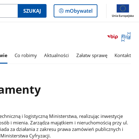
Logowanie
SZUKAJ
mObywatel
do
panelu
Otwórz
okno
z
tłumac
wie
Co robimy
Aktualności
Załatw sprawę
Kontakt
języka
migowe
tamenty
chniczną i logistyczną Ministerstwa, realizując inwestycje
sób i mienia. Zarządza majątkiem i nieruchomością przy ul.
ada za działania z zakresu prawa zamówień publicznych i
Ministerstwa Cyfryzacji.