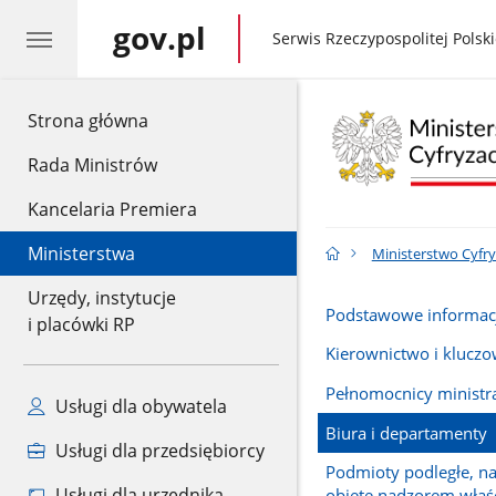
gov.pl
gov.pl
Serwis Rzeczypospolitej Polski
gov.pl
Strona główna
Rada Ministrów
Kancelaria Premiera
Ministerstwa
Ministerstwo Cyfry
Urzędy, instytucje
Podstawowe informac
i placówki RP
Kierownictwo i klucz
Pełnomocnicy ministr
Usługi dla obywatela
Biura i departamenty
Usługi dla przedsiębiorcy
Podmioty podległe, n
Usługi dla urzędnika
objęte nadzorem właśc