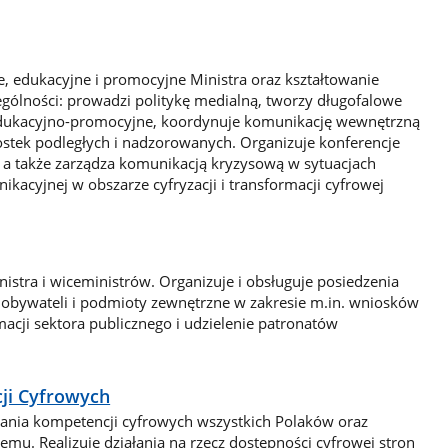
, edukacyjne i promocyjne Ministra oraz kształtowanie
zególności: prowadzi politykę medialną, tworzy długofalowe
-edukacyjno-promocyjne, koordynuje komunikację wewnętrzną
ostek podległych i nadzorowanych. Organizuje konferencje
a, a także zarządza komunikacją kryzysową w sytuacjach
kacyjnej w obszarze cyfryzacji i transformacji cyfrowej
stra i wiceministrów. Organizuje i obsługuje posiedzenia
 obywateli i podmioty zewnętrzne w zakresie m.in. wniosków
cji sektora publicznego i udzielenie patronatów
ji Cyfrowych
wijania kompetencji cyfrowych wszystkich Polaków oraz
mu. Realizuje działania na rzecz dostępności cyfrowej stron