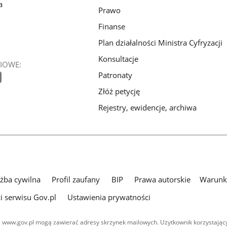
a
Prawo
Finanse
Plan działalności Ministra Cyfryzacji
Konsultacje
IOWE:
Patronaty
Złóż petycję
Rejestry, ewidencje, archiwa
użba cywilna
Profil zaufany
BIP
Prawa autorskie
Warunki
i serwisu Gov.pl
Ustawienia prywatności
 www.gov.pl mogą zawierać adresy skrzynek mailowych. Użytkownik korzystający