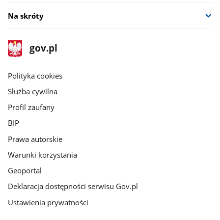
Na skróty
stopka
Strona
gov.pl
gov.pl
główna
gov.pl
Polityka cookies
Służba cywilna
Profil zaufany
BIP
Prawa autorskie
Warunki korzystania
Geoportal
Deklaracja dostępności serwisu Gov.pl
Ustawienia prywatności