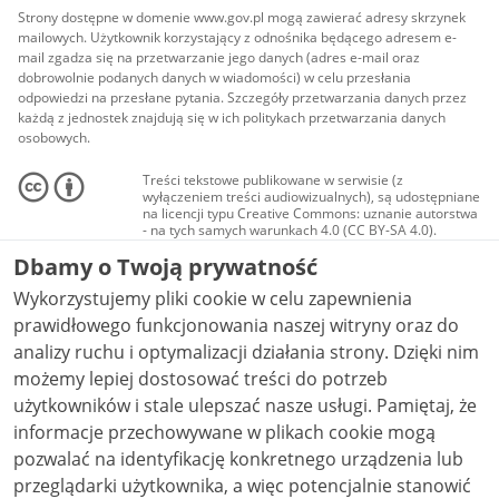
Strony dostępne w domenie www.gov.pl mogą zawierać adresy skrzynek
mailowych. Użytkownik korzystający z odnośnika będącego adresem e-
mail zgadza się na przetwarzanie jego danych (adres e-mail oraz
dobrowolnie podanych danych w wiadomości) w celu przesłania
odpowiedzi na przesłane pytania. Szczegóły przetwarzania danych przez
każdą z jednostek znajdują się w ich politykach przetwarzania danych
osobowych.
Treści tekstowe publikowane w serwisie (z
wyłączeniem treści audiowizualnych), są udostępniane
na licencji typu Creative Commons: uznanie autorstwa
- na tych samych warunkach 4.0 (CC BY-SA 4.0).
Materiały audiowizualne, w tym zdjęcia, materiały
Dbamy o Twoją prywatność
audio i wideo, są udostępniane na licencji typu
Creative Commons: uznanie autorstwa użycie
Wykorzystujemy pliki cookie w celu zapewnienia
niekomercyjne - bez utworów zależnych 4.0 (CC BY-
NC-ND 4.0), o ile nie jest to stwierdzone inaczej.
prawidłowego funkcjonowania naszej witryny oraz do
analizy ruchu i optymalizacji działania strony. Dzięki nim
możemy lepiej dostosować treści do potrzeb
użytkowników i stale ulepszać nasze usługi. Pamiętaj, że
informacje przechowywane w plikach cookie mogą
pozwalać na identyfikację konkretnego urządzenia lub
przeglądarki użytkownika, a więc potencjalnie stanowić