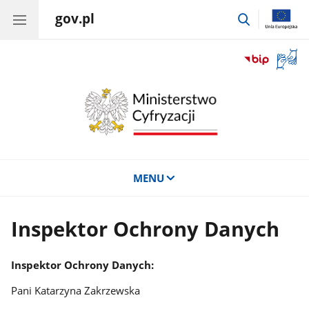
gov.pl
przejdź
do
wyszukiwar
Otwór
okno
z
tłuma
języka
migow
MENU
Inspektor Ochrony Danych
Inspektor Ochrony Danych:
Pani Katarzyna Zakrzewska