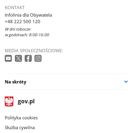
KONTAKT
Infolinia dla Obywatela
+48 222 500 120
W dni robocze
w godzinach: 8:00-16:00
MEDIA SPOŁECZNOŚCIOWE:
Na skróty
stopka
Strona
gov.pl
gov.pl
główna
gov.pl
Polityka cookies
Służba cywilna