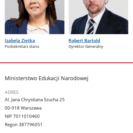
Izabela Ziętka
Robert Bartold
Podsekretarz stanu
Dyrektor Generalny
stopka
Ministerstwo Edukacji Narodowej
ADRES
Al. Jana Chrystiana Szucha 25
00-918 Warszawa
NIP 7011010460
Regon 387796051