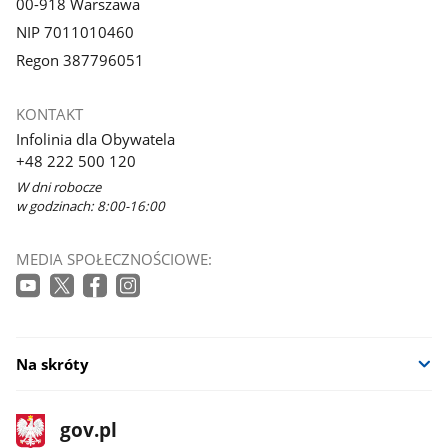
00-918 Warszawa
NIP 7011010460
Regon 387796051
KONTAKT
Infolinia dla Obywatela
+48 222 500 120
W dni robocze
w godzinach: 8:00-16:00
MEDIA SPOŁECZNOŚCIOWE:
Na skróty
stopka
Strona
gov.pl
gov.pl