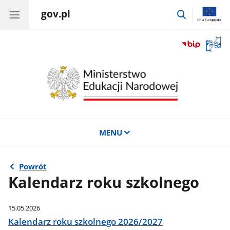
gov.pl
przejdź
do
wyszukiwar
Otwór
okno
z
tłuma
języka
migow
MENU
Powrót
Kalendarz roku szkolnego
15.05.2026
Kalendarz roku szkolnego 2026/2027