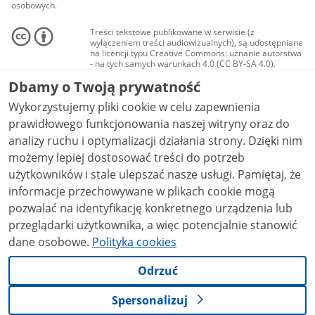
osobowych.
Treści tekstowe publikowane w serwisie (z
wyłączeniem treści audiowizualnych), są udostępniane
na licencji typu Creative Commons: uznanie autorstwa
- na tych samych warunkach 4.0 (CC BY-SA 4.0).
Materiały audiowizualne, w tym zdjęcia, materiały
Dbamy o Twoją prywatność
audio i wideo, są udostępniane na licencji typu
Creative Commons: uznanie autorstwa użycie
Wykorzystujemy pliki cookie w celu zapewnienia
niekomercyjne - bez utworów zależnych 4.0 (CC BY-
NC-ND 4.0), o ile nie jest to stwierdzone inaczej.
prawidłowego funkcjonowania naszej witryny oraz do
analizy ruchu i optymalizacji działania strony. Dzięki nim
możemy lepiej dostosować treści do potrzeb
użytkowników i stale ulepszać nasze usługi. Pamiętaj, że
informacje przechowywane w plikach cookie mogą
pozwalać na identyfikację konkretnego urządzenia lub
przeglądarki użytkownika, a więc potencjalnie stanowić
dane osobowe.
Polityka cookies
Odrzuć
Spersonalizuj