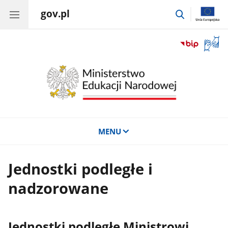
gov.pl
przejdź
do
wyszukiwar
Otwór
okno
z
tłuma
języka
migow
MENU
Jednostki podległe i
nadzorowane
Jednostki podległe Ministrowi