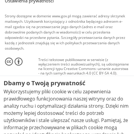
Ustawienia prywatności
Strony dostępne w domenie www.gov.pl mogą zawierać adresy skrzynek
mailowych. Użytkownik korzystający z odnośnika będącego adresem e-
mail zgadza się na przetwarzanie jego danych (adres e-mail oraz
dobrowolnie podanych danych w wiadomości) w celu przesłania
odpowiedzi na przesłane pytania. Szczegóły przetwarzania danych przez
każdą z jednostek znajdują się w ich politykach przetwarzania danych
osobowych.
Treści tekstowe publikowane w serwisie (z
wyłączeniem treści audiowizualnych), są udostępniane
na licencji typu Creative Commons: uznanie autorstwa
- na tych samych warunkach 4.0 (CC BY-SA 4.0).
Materiały audiowizualne, w tym zdjęcia, materiały
Dbamy o Twoją prywatność
audio i wideo, są udostępniane na licencji typu
Creative Commons: uznanie autorstwa użycie
Wykorzystujemy pliki cookie w celu zapewnienia
niekomercyjne - bez utworów zależnych 4.0 (CC BY-
NC-ND 4.0), o ile nie jest to stwierdzone inaczej.
prawidłowego funkcjonowania naszej witryny oraz do
analizy ruchu i optymalizacji działania strony. Dzięki nim
możemy lepiej dostosować treści do potrzeb
użytkowników i stale ulepszać nasze usługi. Pamiętaj, że
informacje przechowywane w plikach cookie mogą