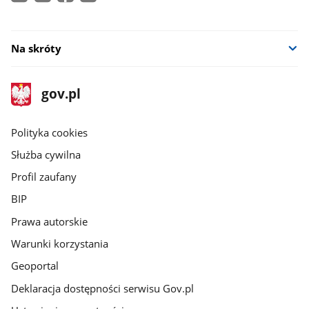
Na skróty
stopka
Strona
gov.pl
gov.pl
główna
gov.pl
Polityka cookies
Służba cywilna
Profil zaufany
BIP
Prawa autorskie
Warunki korzystania
Geoportal
Deklaracja dostępności serwisu Gov.pl