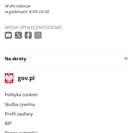
W dni robocze
w godzinach: 8:00-16:00
MEDIA SPOŁECZNOŚCIOWE:
Na skróty
stopka
Strona
gov.pl
gov.pl
główna
gov.pl
Polityka cookies
Służba cywilna
Profil zaufany
BIP
Prawa autorskie