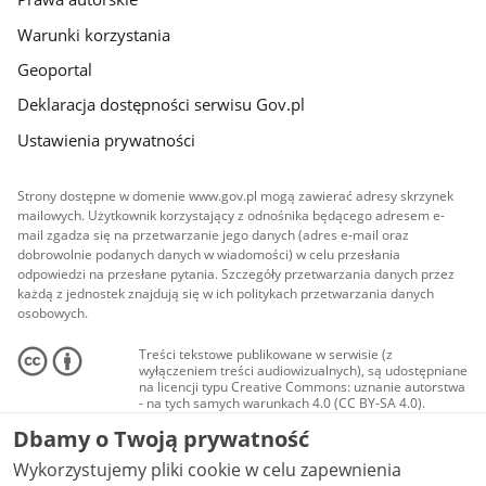
Warunki korzystania
Geoportal
Deklaracja dostępności serwisu Gov.pl
Ustawienia prywatności
Strony dostępne w domenie www.gov.pl mogą zawierać adresy skrzynek
mailowych. Użytkownik korzystający z odnośnika będącego adresem e-
mail zgadza się na przetwarzanie jego danych (adres e-mail oraz
dobrowolnie podanych danych w wiadomości) w celu przesłania
odpowiedzi na przesłane pytania. Szczegóły przetwarzania danych przez
każdą z jednostek znajdują się w ich politykach przetwarzania danych
osobowych.
Treści tekstowe publikowane w serwisie (z
wyłączeniem treści audiowizualnych), są udostępniane
na licencji typu Creative Commons: uznanie autorstwa
- na tych samych warunkach 4.0 (CC BY-SA 4.0).
Materiały audiowizualne, w tym zdjęcia, materiały
Dbamy o Twoją prywatność
audio i wideo, są udostępniane na licencji typu
Creative Commons: uznanie autorstwa użycie
Wykorzystujemy pliki cookie w celu zapewnienia
niekomercyjne - bez utworów zależnych 4.0 (CC BY-
NC-ND 4.0), o ile nie jest to stwierdzone inaczej.