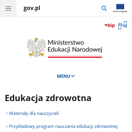
gov.pl
przejdź
do
wyszukiwar
Otwór
okno
z
tłuma
języka
migow
MENU
Edukacja zdrowotna
Materiały dla nauczycieli
Przykładowy program nauczania edukacji zdrowotnej