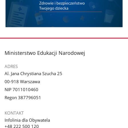
stopka
Ministerstwo Edukacji Narodowej
ADRES
Al. Jana Chrystiana Szucha 25
00-918 Warszawa
NIP 7011010460
Regon 387796051
KONTAKT
Infolinia dla Obywatela
+48 222 500 120