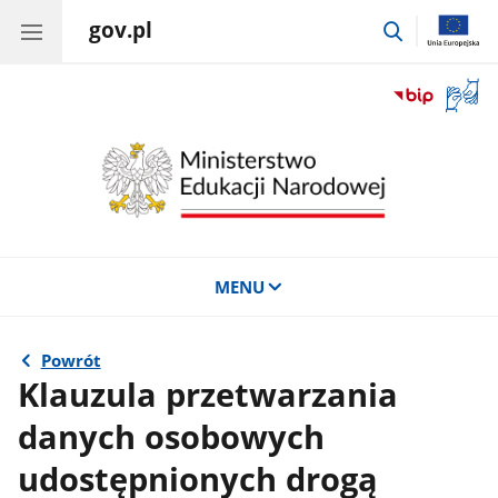
gov.pl
przejdź
do
wyszukiwar
Otwór
okno
z
tłuma
języka
migow
MENU
Powrót
Klauzula przetwarzania
danych osobowych
udostępnionych drogą