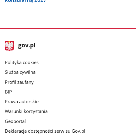
stopka
Strona
gov.pl
gov.pl
główna
gov.pl
Polityka cookies
Służba cywilna
Profil zaufany
BIP
Prawa autorskie
Warunki korzystania
Geoportal
Deklaracja dostępności serwisu Gov.pl