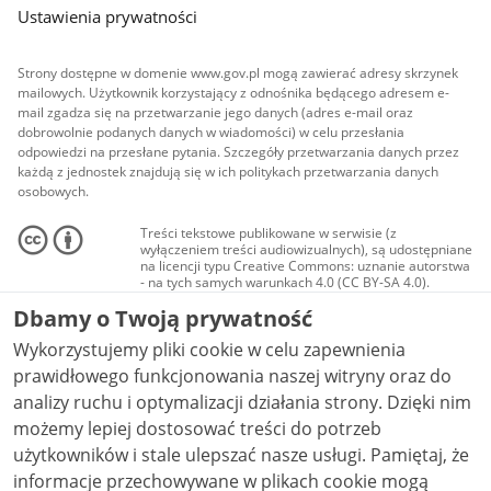
Ustawienia prywatności
Strony dostępne w domenie www.gov.pl mogą zawierać adresy skrzynek
mailowych. Użytkownik korzystający z odnośnika będącego adresem e-
mail zgadza się na przetwarzanie jego danych (adres e-mail oraz
dobrowolnie podanych danych w wiadomości) w celu przesłania
odpowiedzi na przesłane pytania. Szczegóły przetwarzania danych przez
każdą z jednostek znajdują się w ich politykach przetwarzania danych
osobowych.
Treści tekstowe publikowane w serwisie (z
wyłączeniem treści audiowizualnych), są udostępniane
na licencji typu Creative Commons: uznanie autorstwa
- na tych samych warunkach 4.0 (CC BY-SA 4.0).
Materiały audiowizualne, w tym zdjęcia, materiały
Dbamy o Twoją prywatność
audio i wideo, są udostępniane na licencji typu
Creative Commons: uznanie autorstwa użycie
Wykorzystujemy pliki cookie w celu zapewnienia
niekomercyjne - bez utworów zależnych 4.0 (CC BY-
NC-ND 4.0), o ile nie jest to stwierdzone inaczej.
prawidłowego funkcjonowania naszej witryny oraz do
analizy ruchu i optymalizacji działania strony. Dzięki nim
możemy lepiej dostosować treści do potrzeb
użytkowników i stale ulepszać nasze usługi. Pamiętaj, że
informacje przechowywane w plikach cookie mogą