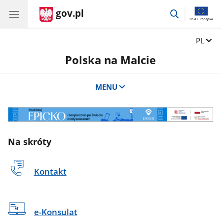
gov.pl
przejdź
do
wyszukiwar
Zmień 
PL
Polska na Malcie
MENU
ODYSEUSZ
Na skróty
Kontakt
e-Konsulat