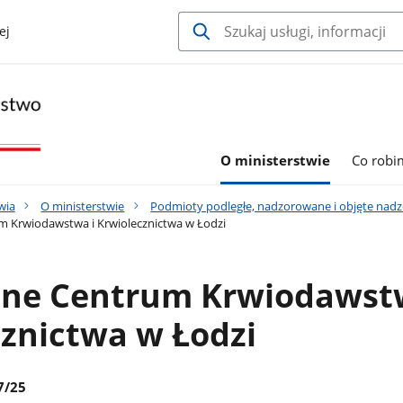
ej
O ministerstwie
Co robi
wia
O ministerstwie
Podmioty podległe, nadzorowane i objęte nadzo
m Krwiodawstwa i Krwiolecznictwa w Łodzi
lne Centrum Krwiodawst
znictwa w Łodzi
7/25