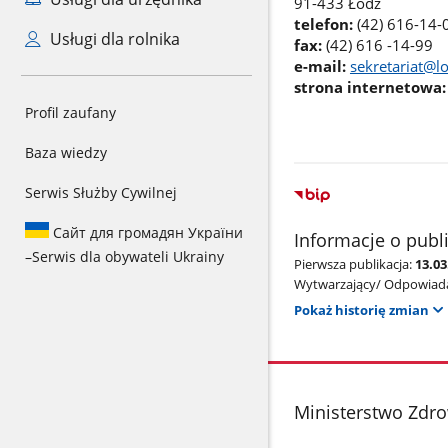
91-433 Łódź
telefon:
(42) 616-14-
Usługi dla rolnika
fax:
(42) 616 -14-99
e-mail:
sekretariat@l
strona internetowa:
Profil zaufany
Baza wiedzy
Serwis Służby Cywilnej
Сайт для громадян України
Informacje o publ
–
Serwis dla obywateli Ukrainy
Pierwsza publikacja:
13.03
Wytwarzający/ Odpowiada
Pokaż historię zmian
stopka
Ministerstwo Zdr