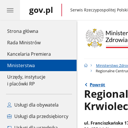
gov.pl
gov.pl
Serwis Rzeczypospolitej Polski
gov.pl
Strona główna
Rada Ministrów
Kancelaria Premiera
Ministerstwa
Ministerstwo Zdro
Regionalne Centru
Urzędy, instytucje
i placówki RP
Powrót
Regiona
Krwiolec
Usługi dla obywatela
Usługi dla przedsiębiorcy
ul. Franciszkańska 1
Usługi dla urzędnika