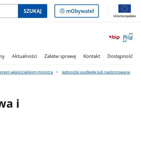
Logowanie
SZUKAJ
mObywatel
do
panelu
Otwórz
okno
z
tłumac
my
Aktualności
Załatw sprawę
Kontakt
Dostępność
języka
migowe
rem właścicielskim ministra
Jednostki podległe lub nadzorowane
wa i