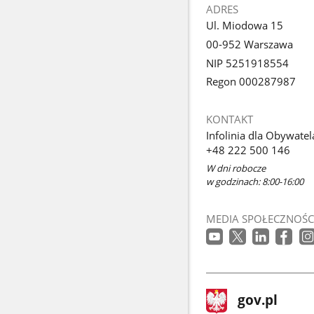
ADRES
Ul. Miodowa 15
00-952 Warszawa
NIP 5251918554
Regon 000287987
KONTAKT
Infolinia dla Obywatel
+48 222 500 146
W dni robocze
w godzinach: 8:00-16:00
MEDIA SPOŁECZNOŚC
stopka
Strona
gov.pl
gov.pl