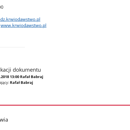
00
odz.krwiodawstwo.pl
www.krwiodawstwo.pl
ikacji dokumentu
.2018 13:00 Rafał Babraj
jący:
Rafał Babraj
owia