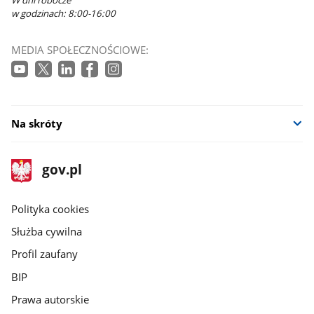
w godzinach: 8:00-16:00
MEDIA SPOŁECZNOŚCIOWE:
Na skróty
stopka
Strona
gov.pl
gov.pl
główna
gov.pl
Polityka cookies
Służba cywilna
Profil zaufany
BIP
Prawa autorskie