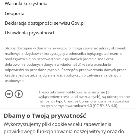
Warunki korzystania
Geoportal
Deklaracja dostępności serwisu Gov.pl
Ustawienia prywatności
Strony dostępne w domenie www.gov.pl mogą zawierać adresy skrzynek
mailowych. Użytkownik korzystający z odnośnika będącego adresem e-
mail zgadza się na przetwarzanie jego danych (adres e-mail oraz
dobrowolnie podanych danych w wiadomości) w celu przesłania
odpowiedzi na przesłane pytania. Szczegóły przetwarzania danych przez
każdą z jednostek znajdują się w ich politykach przetwarzania danych
osobowych.
Treści tekstowe publikowane w serwisie (z
wyłączeniem treści audiowizualnych), są udostępniane
na licencji typu Creative Commons: uznanie autorstwa
- na tych samych warunkach 4.0 (CC BY-SA 4.0).
Materiały audiowizualne, w tym zdjęcia, materiały
Dbamy o Twoją prywatność
audio i wideo, są udostępniane na licencji typu
Creative Commons: uznanie autorstwa użycie
Wykorzystujemy pliki cookie w celu zapewnienia
niekomercyjne - bez utworów zależnych 4.0 (CC BY-
NC-ND 4.0), o ile nie jest to stwierdzone inaczej.
prawidłowego funkcjonowania naszej witryny oraz do