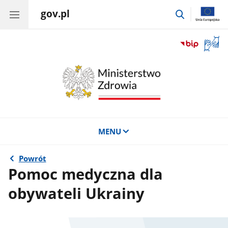
gov.pl
przejdź
do
wyszukiwar
Otwór
okno
z
tłuma
języka
migow
MENU
Powrót
Pomoc medyczna dla
obywateli Ukrainy