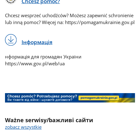
Chcesz pomóc?
Chcesz wesprzeć uchodźców? Możesz zapewnić schronienie
lub inną pomoc? Więcej na: https://pomagamukrainie.gov.pl
Інформація
нформація для громадян України
https://www.gov.pl/web/ua
banner
ważne
Ważne serwisy/bажливі сайти
serwisy/bажливі
zobacz wszystkie
сайти