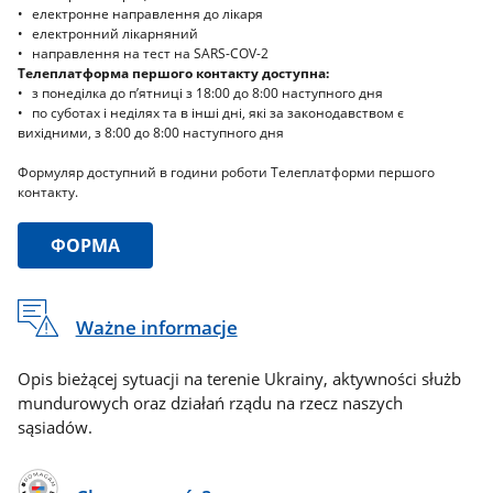
електронне направлення до лікаря
електронний лікарняний
направлення на тест на SARS-COV-2
Телеплатформа першого контакту доступна:
з понеділка до п’ятниці з 18:00 до 8:00 наступного дня
по суботах і неділях та в інші дні, які за законодавством є
вихідними, з 8:00 до 8:00 наступного дня
Формуляр доступний в години роботи Телеплатформи першого
контакту.
ФОРМА
Ważne informacje
Opis bieżącej sytuacji na terenie Ukrainy, aktywności służb
mundurowych oraz działań rządu na rzecz naszych
sąsiadów.