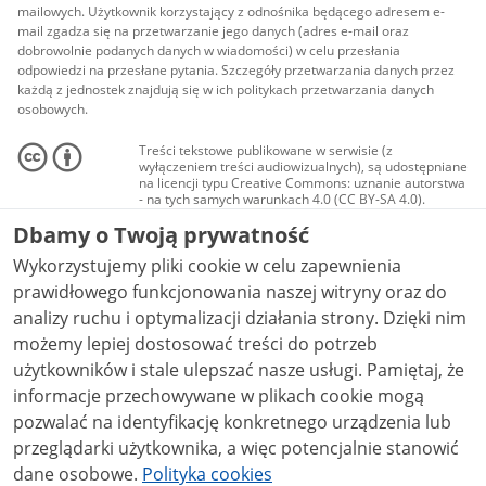
mailowych. Użytkownik korzystający z odnośnika będącego adresem e-
mail zgadza się na przetwarzanie jego danych (adres e-mail oraz
dobrowolnie podanych danych w wiadomości) w celu przesłania
odpowiedzi na przesłane pytania. Szczegóły przetwarzania danych przez
każdą z jednostek znajdują się w ich politykach przetwarzania danych
osobowych.
Treści tekstowe publikowane w serwisie (z
wyłączeniem treści audiowizualnych), są udostępniane
na licencji typu Creative Commons: uznanie autorstwa
- na tych samych warunkach 4.0 (CC BY-SA 4.0).
Materiały audiowizualne, w tym zdjęcia, materiały
Dbamy o Twoją prywatność
audio i wideo, są udostępniane na licencji typu
Creative Commons: uznanie autorstwa użycie
Wykorzystujemy pliki cookie w celu zapewnienia
niekomercyjne - bez utworów zależnych 4.0 (CC BY-
NC-ND 4.0), o ile nie jest to stwierdzone inaczej.
prawidłowego funkcjonowania naszej witryny oraz do
analizy ruchu i optymalizacji działania strony. Dzięki nim
możemy lepiej dostosować treści do potrzeb
użytkowników i stale ulepszać nasze usługi. Pamiętaj, że
informacje przechowywane w plikach cookie mogą
pozwalać na identyfikację konkretnego urządzenia lub
przeglądarki użytkownika, a więc potencjalnie stanowić
dane osobowe.
Polityka cookies