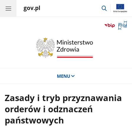
gov.pl
przejdź
do
wyszukiwar
Otwór
okno
z
tłuma
języka
migow
MENU
Zasady i tryb przyznawania
orderów i odznaczeń
państwowych