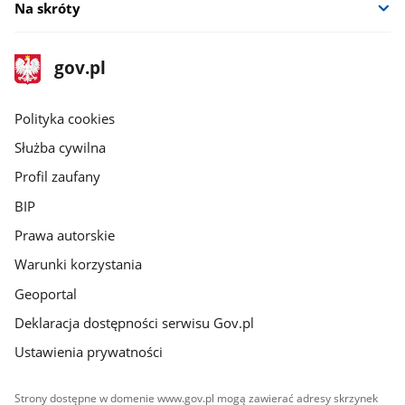
Na skróty
stopka
Strona
gov.pl
gov.pl
główna
gov.pl
Polityka cookies
Służba cywilna
Profil zaufany
BIP
Prawa autorskie
Warunki korzystania
Geoportal
Deklaracja dostępności serwisu Gov.pl
Ustawienia prywatności
Strony dostępne w domenie www.gov.pl mogą zawierać adresy skrzynek