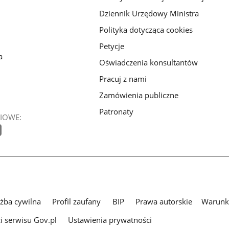
Dziennik Urzędowy Ministra
Polityka dotycząca cookies
Petycje
a
Oświadczenia konsultantów
Pracuj z nami
Zamówienia publiczne
Patronaty
IOWE:
użba cywilna
Profil zaufany
BIP
Prawa autorskie
Warunki
i serwisu Gov.pl
Ustawienia prywatności