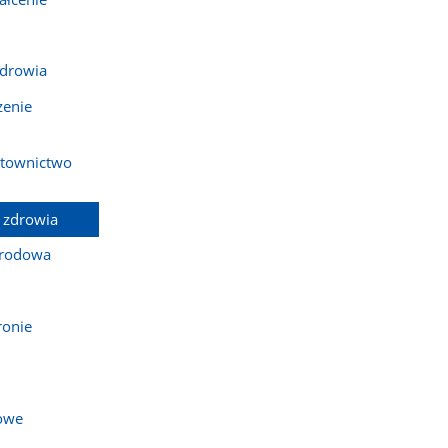
zdrowia
zenie
townictwo
 zdrowia
arodowa
ronie
owe