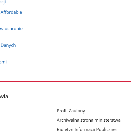
cji
 Affordable
 w ochronie
ń Danych
jami
owia
Profil Zaufany
Archiwalna strona ministerstwa
Biuletyn Informacji Publicznej