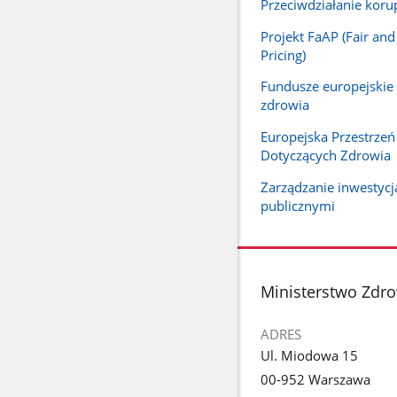
Przeciwdziałanie korup
Projekt FaAP (Fair and
Pricing)
Fundusze europejskie
zdrowia
Europejska Przestrze
Dotyczących Zdrowia
Zarządzanie inwestyc
publicznymi
stopka
Ministerstwo Zdr
ADRES
Ul. Miodowa 15
00-952 Warszawa