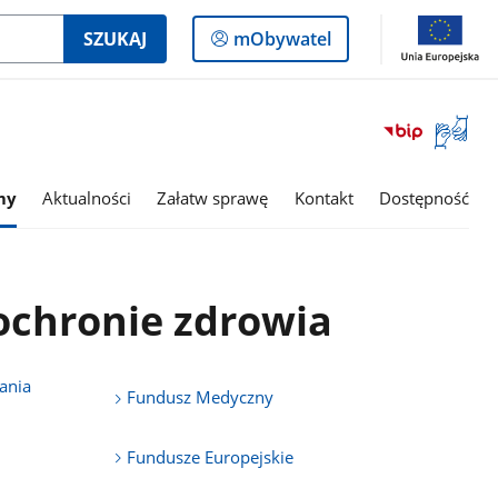
Logowanie
SZUKAJ
mObywatel
do
panelu
Otwórz
okno
z
tłumac
my
Aktualności
Załatw sprawę
Kontakt
Dostępność
języka
migowe
ochronie zdrowia
ania
Fundusz Medyczny
Fundusze Europejskie