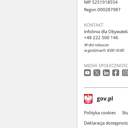
NIP 5251918554
Regon 000287987
KONTAKT
Infolinia dla Obywatel
+48 222 500 146
W dni robocze
w godzinach: 8:00-16:00
MEDIA SPOŁECZNOŚC
stopka
Strona
gov.pl
gov.pl
główna
gov.pl
Polityka cookies
Sł
Deklaracja dostępnośc