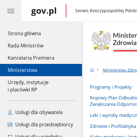
gov.pl
gov.pl
Serwis Rzeczypospolitej Polski
gov.pl
Strona główna
Rada Ministrów
Kancelaria Premiera
Ministerstwa
Ministerstwo Zdro
Urzędy, instytucje
Programy i Projekty
i placówki RP
Krajowy Plan Odbudo
Zwiększania Odpornoś
Usługi dla obywatela
Leki i wyroby medycz
Usługi dla przedsiębiorcy
Zdrowie i Profilaktyka
Usługi dla urzędnika
Kadra medyczna i kszt