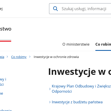
ej
O ministerstwie
Co robi
wia
Co robimy
Inwestycje w ochronie zdrowia
Inwestycje w 
wy i
ci
Krajowy Plan Odbudowy i Zwiększ
Odporności
ne
Inwestycje z budżetu państwa
ałcenie