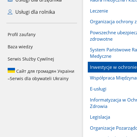
Leczenie
Usługi dla rolnika
Organizacja ochrony 
Powszechne ubezpiec
Profil zaufany
zdrowotne
Baza wiedzy
System Państwowe Ra
Medyczne
Serwis Służby Cywilnej
Inwestycje w ochronie
Сайт для громадян України
Współpraca Międzyn
–
Serwis dla obywateli Ukrainy
E-usługi
Informatyzacja w Och
Zdrowia
Legislacja
Organizacje Pozarząd