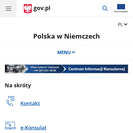
gov.pl
przejdź
do
wyszukiwar
Zmień 
PL
Polska w Niemczech
MENU
Centrum
Informacji
Konsularnej
Na skróty
Kontakt
e-Konsulat