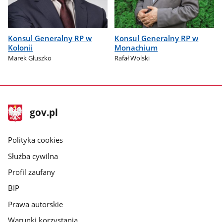
Konsul Generalny RP w
Konsul Generalny RP w
Kolonii
Monachium
Marek Głuszko
Rafał Wolski
stopka
Strona
gov.pl
gov.pl
główna
gov.pl
Polityka cookies
Służba cywilna
Profil zaufany
BIP
Prawa autorskie
Warunki korzystania