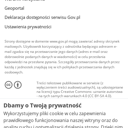
Geoportal
Deklaracja dostępności serwisu Gov.pl
Ustawienia prywatności
Strony dostępne w domenie www.gov.pl mogą zawierać adresy skrzynek
mailowych. Użytkownik korzystający z odnośnika będącego adresem e-
mail zgadza się na przetwarzanie jego danych (adres e-mail oraz
dobrowolnie podanych danych w wiadomości) w celu przesłania
odpowiedzi na przesłane pytania. Szczegóły przetwarzania danych przez
każdą z jednostek znajdują się w ich politykach przetwarzania danych
osobowych.
Treści tekstowe publikowane w serwisie (z
wyłączeniem treści audiowizualnych), są udostępniane
na licencji typu Creative Commons: uznanie autorstwa
- na tych samych warunkach 4.0 (CC BY-SA 4.0).
Materiały audiowizualne, w tym zdjęcia, materiały
Dbamy o Twoją prywatność
audio i wideo, są udostępniane na licencji typu
Creative Commons: uznanie autorstwa użycie
Wykorzystujemy pliki cookie w celu zapewnienia
niekomercyjne - bez utworów zależnych 4.0 (CC BY-
NC-ND 4.0), o ile nie jest to stwierdzone inaczej.
prawidłowego funkcjonowania naszej witryny oraz do
analizy ruchu i optymalizacji działania strony. Dzięki nim