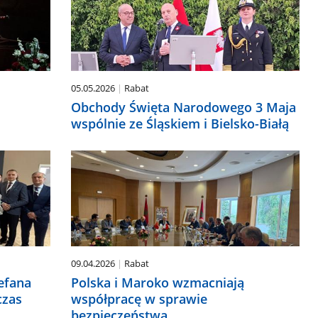
05.05.2026
Rabat
Obchody Święta Narodowego 3 Maja
wspólnie ze Śląskiem i Bielsko-Białą
09.04.2026
Rabat
efana
Polska i Maroko wzmacniają
czas
współpracę w sprawie
bezpieczeństwa