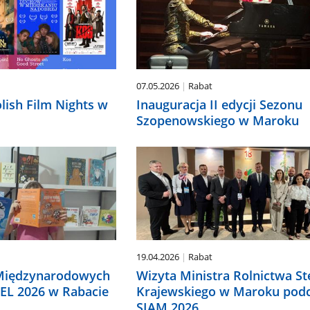
07.05.2026
Rabat
lish Film Nights w
Inauguracja II edycji Sezonu
Szopenowskiego w Maroku
19.04.2026
Rabat
 Międzynarodowych
Wizyta Ministra Rolnictwa St
IEL 2026 w Rabacie
Krajewskiego w Maroku pod
SIAM 2026