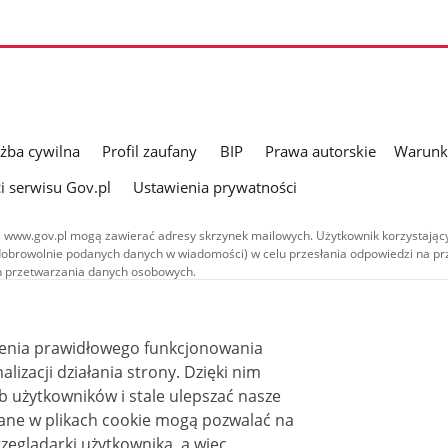
użba cywilna
Profil zaufany
BIP
Prawa autorskie
Warunki
i serwisu Gov.pl
Ustawienia prywatności
 www.gov.pl mogą zawierać adresy skrzynek mailowych. Użytkownik korzystający
dobrowolnie podanych danych w wiadomości) w celu przesłania odpowiedzi na prz
ach przetwarzania danych osobowych.
we publikowane w serwisie (z wyłączeniem treści audiowizualnych), są
 na licencji typu Creative Commons: uznanie autorstwa - na tych samych
 (CC BY-SA 4.0). Materiały audiowizualne, w tym zdjęcia, materiały audio i wideo
ienia prawidłowego funkcjonowania
ane na licencji typu Creative Commons: uznanie autorstwa użycie niekomercyjne 
ależnych 4.0 (CC BY-NC-ND 4.0), o ile nie jest to stwierdzone inaczej.
i działania strony. Dzięki nim
 użytkowników i stale ulepszać nasze
zeglądarki użytkownika, a więc