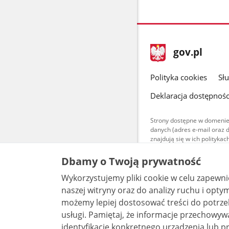
stopka
Strona
gov.pl
gov.pl
główna
gov.pl
Polityka cookies
Sł
Deklaracja dostępnośc
Strony dostępne w domenie
danych (adres e-mail oraz 
znajdują się w ich polityk
Treści teksto
Dbamy o Twoją prywatność
udostępniane
warunkach 4.0
Wykorzystujemy pliki cookie w celu zapewn
są udostępni
bez utworów z
naszej witryny oraz do analizy ruchu i optymalizacj
możemy lepiej dostosować treści do potrzeb
usługi. Pamiętaj, że informacje przechowywane w plikach cookie mogą pozwalać na
identyfikację konkretnego urządzenia lub pr