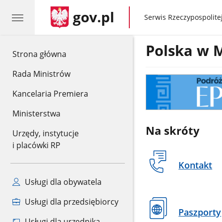
gov.pl
gov.pl
Serwis Rzeczypospolitej
Polska w 
gov.pl
Strona główna
Rada Ministrów
ODYSEUSZ
Kancelaria Premiera
Ministerstwa
Na skróty
Urzędy, instytucje
i placówki RP
Kontakt
Usługi dla obywatela
Usługi dla przedsiębiorcy
Paszporty
Usługi dla urzędnika