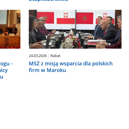
24.03.2026
Rabat
logu -
MSZ z misją wsparcia dla polskich
nicy
firm w Maroku
ku