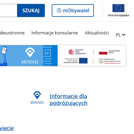
Logowanie
SZUKAJ
mObywatel
do
panelu
 dwustronne
Informacje konsularne
Aktualności
Zmień ję
PL
Informacje dla
podróżujących
wiecie