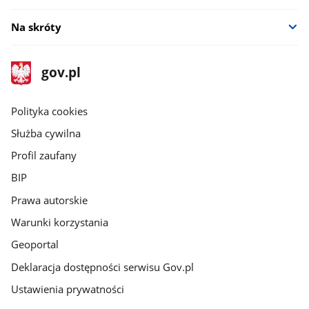
Na skróty
stopka
Strona
gov.pl
gov.pl
główna
gov.pl
Polityka cookies
Służba cywilna
Profil zaufany
BIP
Prawa autorskie
Warunki korzystania
Geoportal
Deklaracja dostępności serwisu Gov.pl
Ustawienia prywatności