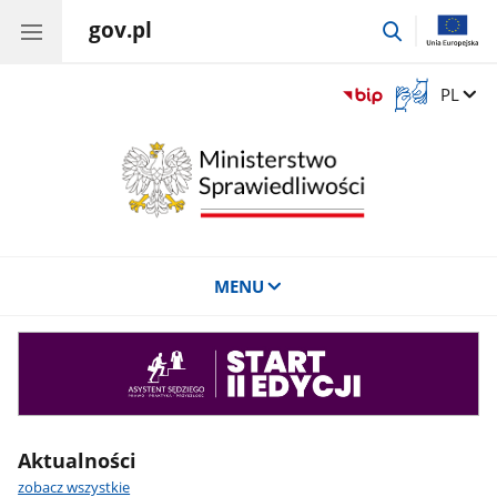
gov.pl
przejdź
do
wyszukiwar
Otwórz
Zmień 
PL
okno
z
tłumaczem
języka
migowego
MENU
Asystent
sędziego
Aktualności
zobacz wszystkie