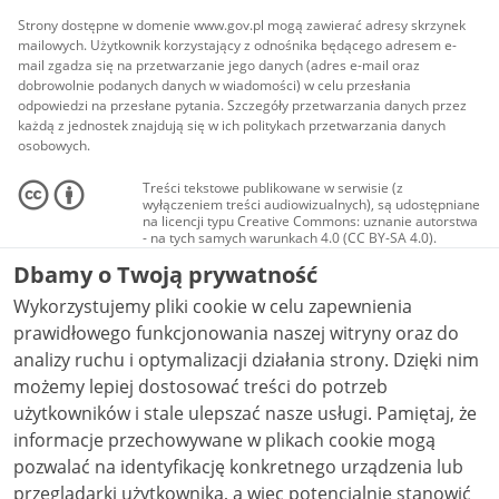
Strony dostępne w domenie www.gov.pl mogą zawierać adresy skrzynek
mailowych. Użytkownik korzystający z odnośnika będącego adresem e-
mail zgadza się na przetwarzanie jego danych (adres e-mail oraz
dobrowolnie podanych danych w wiadomości) w celu przesłania
odpowiedzi na przesłane pytania. Szczegóły przetwarzania danych przez
każdą z jednostek znajdują się w ich politykach przetwarzania danych
osobowych.
Treści tekstowe publikowane w serwisie (z
wyłączeniem treści audiowizualnych), są udostępniane
na licencji typu Creative Commons: uznanie autorstwa
- na tych samych warunkach 4.0 (CC BY-SA 4.0).
Materiały audiowizualne, w tym zdjęcia, materiały
Dbamy o Twoją prywatność
audio i wideo, są udostępniane na licencji typu
Creative Commons: uznanie autorstwa użycie
Wykorzystujemy pliki cookie w celu zapewnienia
niekomercyjne - bez utworów zależnych 4.0 (CC BY-
NC-ND 4.0), o ile nie jest to stwierdzone inaczej.
prawidłowego funkcjonowania naszej witryny oraz do
analizy ruchu i optymalizacji działania strony. Dzięki nim
możemy lepiej dostosować treści do potrzeb
użytkowników i stale ulepszać nasze usługi. Pamiętaj, że
informacje przechowywane w plikach cookie mogą
pozwalać na identyfikację konkretnego urządzenia lub
przeglądarki użytkownika, a więc potencjalnie stanowić