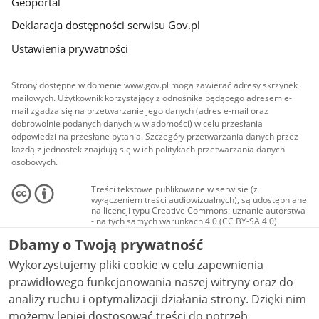
Geoportal
Deklaracja dostępności serwisu Gov.pl
Ustawienia prywatności
Strony dostępne w domenie www.gov.pl mogą zawierać adresy skrzynek
mailowych. Użytkownik korzystający z odnośnika będącego adresem e-
mail zgadza się na przetwarzanie jego danych (adres e-mail oraz
dobrowolnie podanych danych w wiadomości) w celu przesłania
odpowiedzi na przesłane pytania. Szczegóły przetwarzania danych przez
każdą z jednostek znajdują się w ich politykach przetwarzania danych
osobowych.
Treści tekstowe publikowane w serwisie (z
wyłączeniem treści audiowizualnych), są udostępniane
na licencji typu Creative Commons: uznanie autorstwa
- na tych samych warunkach 4.0 (CC BY-SA 4.0).
Materiały audiowizualne, w tym zdjęcia, materiały
Dbamy o Twoją prywatność
audio i wideo, są udostępniane na licencji typu
Creative Commons: uznanie autorstwa użycie
Wykorzystujemy pliki cookie w celu zapewnienia
niekomercyjne - bez utworów zależnych 4.0 (CC BY-
NC-ND 4.0), o ile nie jest to stwierdzone inaczej.
prawidłowego funkcjonowania naszej witryny oraz do
analizy ruchu i optymalizacji działania strony. Dzięki nim
możemy lepiej dostosować treści do potrzeb