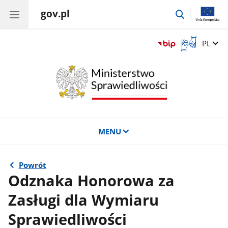
gov.pl
przejdź
do
wyszukiwar
Otwórz
Zmień 
PL
okno
z
tłumaczem
języka
migowego
MENU
Powrót
Odznaka Honorowa za
Zasługi dla Wymiaru
Sprawiedliwości