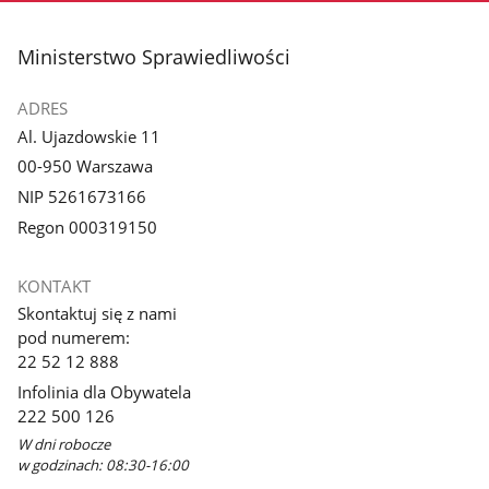
stopka
Ministerstwo Sprawiedliwości
ADRES
Al. Ujazdowskie 11
00-950 Warszawa
NIP 5261673166
Regon 000319150
KONTAKT
Skontaktuj się z nami
pod numerem:
22 52 12 888
Infolinia dla Obywatela
222 500 126
W dni robocze
w godzinach: 08:30-16:00