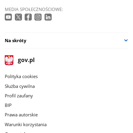
MEDIA SPOŁECZNOŚCIOWE:
Na skróty
stopka
Strona
gov.pl
gov.pl
główna
gov.pl
Polityka cookies
Służba cywilna
Profil zaufany
BIP
Prawa autorskie
Warunki korzystania