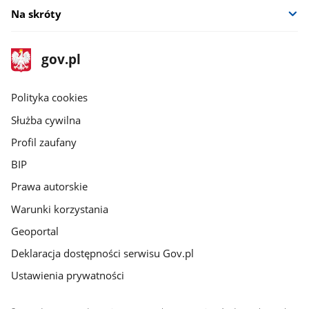
Na skróty
stopka
Strona
gov.pl
gov.pl
główna
gov.pl
Polityka cookies
Służba cywilna
Profil zaufany
BIP
Prawa autorskie
Warunki korzystania
Geoportal
Deklaracja dostępności serwisu Gov.pl
Ustawienia prywatności