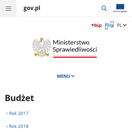
gov.pl
przejdź
do
wyszukiwar
Otwórz
Zmień 
PL
okno
z
tłumaczem
języka
migowego
MENU
Budżet
Rok 2017
Rok 2018