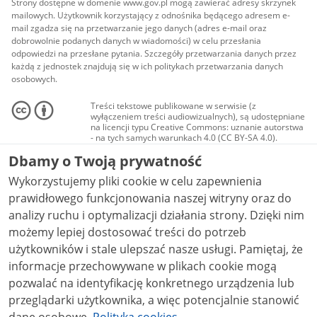
Strony dostępne w domenie www.gov.pl mogą zawierać adresy skrzynek
mailowych. Użytkownik korzystający z odnośnika będącego adresem e-
mail zgadza się na przetwarzanie jego danych (adres e-mail oraz
dobrowolnie podanych danych w wiadomości) w celu przesłania
odpowiedzi na przesłane pytania. Szczegóły przetwarzania danych przez
każdą z jednostek znajdują się w ich politykach przetwarzania danych
osobowych.
Treści tekstowe publikowane w serwisie (z
wyłączeniem treści audiowizualnych), są udostępniane
na licencji typu Creative Commons: uznanie autorstwa
- na tych samych warunkach 4.0 (CC BY-SA 4.0).
Materiały audiowizualne, w tym zdjęcia, materiały
Dbamy o Twoją prywatność
audio i wideo, są udostępniane na licencji typu
Creative Commons: uznanie autorstwa użycie
Wykorzystujemy pliki cookie w celu zapewnienia
niekomercyjne - bez utworów zależnych 4.0 (CC BY-
NC-ND 4.0), o ile nie jest to stwierdzone inaczej.
prawidłowego funkcjonowania naszej witryny oraz do
analizy ruchu i optymalizacji działania strony. Dzięki nim
możemy lepiej dostosować treści do potrzeb
użytkowników i stale ulepszać nasze usługi. Pamiętaj, że
informacje przechowywane w plikach cookie mogą
pozwalać na identyfikację konkretnego urządzenia lub
przeglądarki użytkownika, a więc potencjalnie stanowić