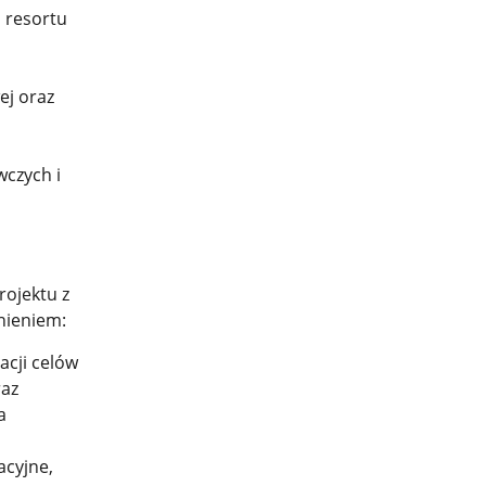
 resortu
ej oraz
czych i
rojektu z
nieniem:
cji celów
raz
a
acyjne,