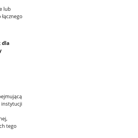
e lub
 łącznego
 dla
y
obejmującą
instytucji
nej,
ch tego