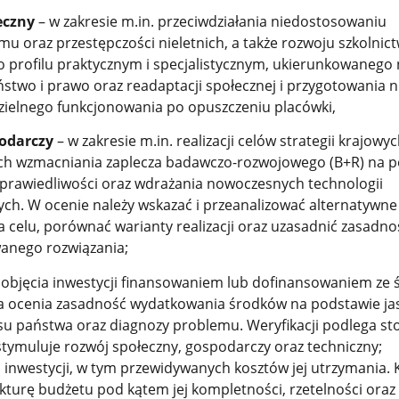
czny
– w zakresie m.in. przeciwdziałania niedostosowaniu
u oraz przestępczości nieletnich, a także rozwoju szkolnic
o profilu praktycznym i specjalistycznym, ukierunkowanego
stwo i prawo oraz readaptacji społecznej i przygotowania n
ielnego funkcjonowania po opuszczeniu placówki,
odarczy
– w zakresie m.in. realizacji celów strategii krajowy
ch wzmacniania zaplecza badawczo-rozwojowego (B+R) na p
prawiedliwości oraz wdrażania nowoczesnych technologii
ych. W ocenie należy wskazać i przeanalizować alternatywn
a celu, porównać warianty realizacji oraz uzasadnić zasadno
nego rozwiązania;
i objęcia inwestycji finansowaniem lub dofinansowaniem ze
ra ocenia zasadność wydatkowania środków na podstawie ja
su państwa oraz diagnozy problemu. Weryfikacji podlega st
stymuluje rozwój społeczny, gospodarczy oraz techniczny;
 inwestycji, w tym przewidywanych kosztów jej utrzymania.
ukturę budżetu pod kątem jej kompletności, rzetelności oraz