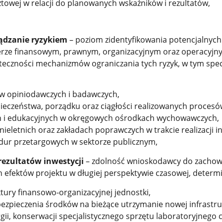
towej w relacji do planowanych wskaźników i rezultatów,
dzanie ryzykiem
– poziom zidentyfikowania potencjalnych
erze finansowym, prawnym, organizacyjnym oraz operacyjny
teczności mechanizmów ograniczania tych ryzyk, w tym spec
ów opiniodawczych i badawczych,
ieczeństwa, porządku oraz ciągłości realizowanych procesó
ch i edukacyjnych w okręgowych ośrodkach wychowawczych,
nieletnich oraz zakładach poprawczych w trakcie realizacji in
edur przetargowych w sektorze publicznym,
ezultatów inwestycji
– zdolność wnioskodawcy do zachow
efektów projektu w długiej perspektywie czasowej, deter
ktury finansowo-organizacyjnej jednostki,
bezpieczenia środków na bieżące utrzymanie nowej infrastru
ii, konserwacji specjalistycznego sprzętu laboratoryjnego 