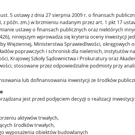
ust. 5 ustawy z dnia 27 sierpnia 2009 r. o finansach publiczn
83, z późn. zm.) w brzmieniu nadanym przez art. 1 pkt 17 usta
zmianie ustawy o finansach publicznych oraz niektórych inn
z. 426), niniejszym wprowadza się kryteria oceny inwestycji je
żby Więziennej, Ministerstwa Sprawiedliwości, okręgowych 
adów poprawczych i schronisk dla nieletnich, instytutów 
ości, Krajowej Szkoły Sądownictwa i Prokuratury oraz Akade
ości, stosowane przez odpowiedzialne podmioty przy anali
ansowania lub dofinansowania inwestycji ze środków publicz
ne
rządzana jest przed podjęciem decyzji o realizacji inwestycji
orzeniu aktywów trwałych,
jących środków trwałych,
ego wyposażenia obiektów budowlanych