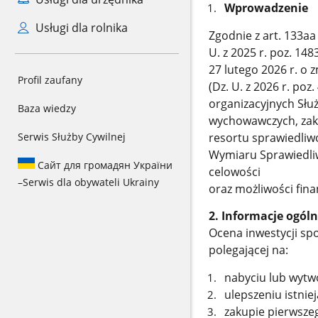
Wprowadzenie
Usługi dla rolnika
Zgodnie z art. 133aa 
U. z 2025 r. poz. 14
27 lutego 2026 r. o 
Profil zaufany
(Dz. U. z 2026 r. po
organizacyjnych Słu
Baza wiedzy
wychowawczych, zakł
resortu sprawiedliw
Serwis Służby Cywilnej
Wymiaru Sprawiedliw
Сайт для громадян України
celowości
–
Serwis dla obywateli Ukrainy
oraz możliwości fin
2. Informacje ogól
Ocena inwestycji spo
polegającej na:
nabyciu lub wytw
ulepszeniu istnie
zakupie pierwsz