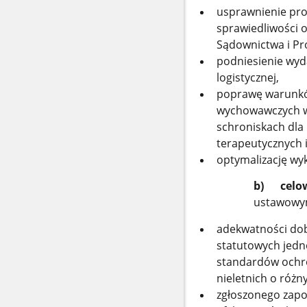
usprawnienie pro
sprawiedliwości o
Sądownictwa i Pr
podniesienie wyda
logistycznej,
poprawę warunkó
wychowawczych w
schroniskach dla
terapeutycznych
optymalizację wyk
b) celow
ustawowym
adekwatności dob
statutowych jedn
standardów ochro
nieletnich o różn
zgłoszonego zapot