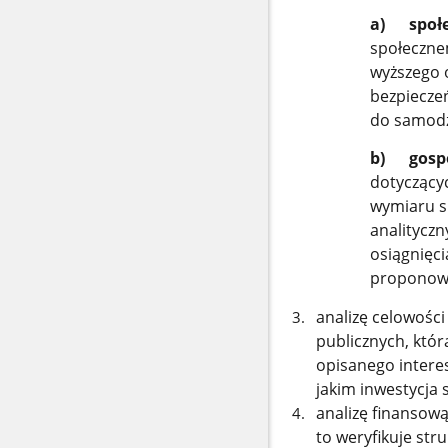
a) społe
społecznem
wyższego 
bezpieczeń
do samodz
b) gosp
dotyczący
wymiaru s
analityczn
osiągnięci
proponowa
analizę celowośc
publicznych, któ
opisanego intere
jakim inwestycja 
analizę finansową
to weryfikuje str