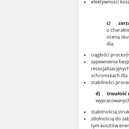
efektywności kosz
c) zarzą
o charakt
oceną sku
dla:
ciągłości proces
zapewnienia bezp
resocjalizacyjny
schroniskach dla 
stabilności proc
d) trwałość r
wypracowanych 
stabilnością stru
zdolnością do za
tym kosztów energ