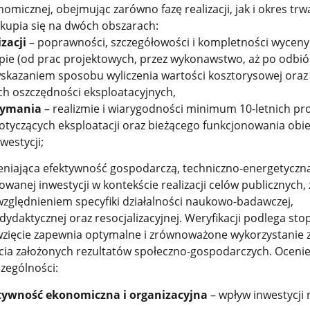
omicznej, obejmując zarówno fazę realizacji, jak i okres trw
skupia się na dwóch obszarach:
zacji
– poprawności, szczegółowości i kompletności wyceny
pie (od prac projektowych, przez wykonawstwo, aż po odbió
wskazaniem sposobu wyliczenia wartości kosztorysowej oraz
h oszczędności eksploatacyjnych,
zymania
– realizmie i wiarygodności minimum 10-letnich pr
otyczących eksploatacji oraz bieżącego funkcjonowania obi
westycji;
iająca efektywność gospodarczą, techniczno-energetyczną
wanej inwestycji w kontekście realizacji celów publicznych, 
zględnieniem specyfiki działalności naukowo-badawczej,
dydaktycznej oraz resocjalizacyjnej. Weryfikacji podlega sto
wzięcie zapewnia optymalne i zrównoważone wykorzystanie
ęcia założonych rezultatów społeczno-gospodarczych. Oceni
zególności:
ywność ekonomiczna i organizacyjna
– wpływ inwestycji 