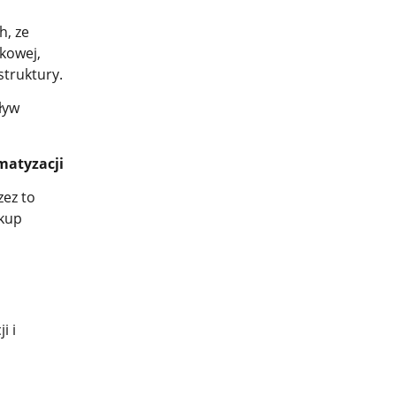
h, ze
kowej,
struktury.
ływ
matyzacji
zez to
akup
j
i i