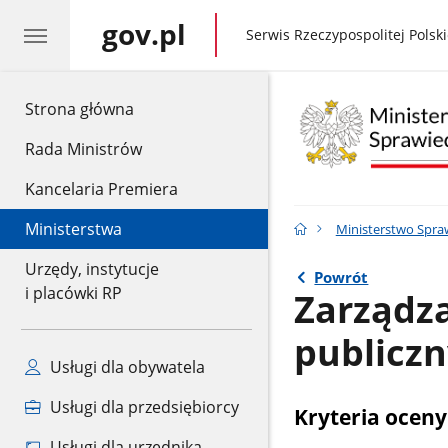
gov.pl
gov.pl
Serwis Rzeczypospolitej Polski
gov.pl
Strona główna
Rada Ministrów
Kancelaria Premiera
Ministerstwa
Ministerstwo Spra
Urzędy, instytucje
Powrót
i placówki RP
Zarządz
publicz
Usługi dla obywatela
Usługi dla przedsiębiorcy
Kryteria oceny
Usługi dla urzędnika