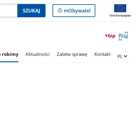
Logowanie
SZUKAJ
mObywatel
do
panelu
Otwórz
okno
z
tłumac
o robimy
Aktualności
Załatw sprawę
Kontakt
Zmień ję
PL
języka
migowe