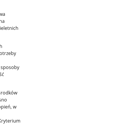
twa
 na
ieletnich
ch
otrzeby
e sposoby
ść
 środków
sno
opień, w
 Kryterium