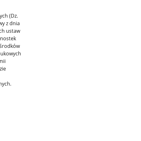
ych (Dz.
wy z dnia
ych ustaw
dnostek
ośrodków
naukowych
mii
zie
nych.