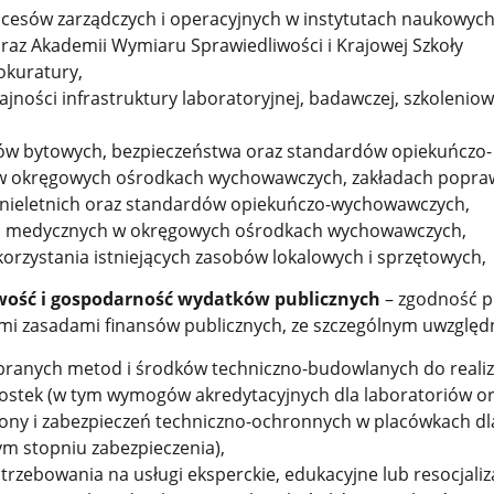
cesów zarządczych i operacyjnych w instytutach naukowych
raz Akademii Wymiaru Sprawiedliwości i Krajowej Szkoły
okuratury,
jności infrastruktury laboratoryjnej, badawczej, szkoleniow
w bytowych, bezpieczeństwa oraz standardów opiekuńczo-
 okręgowych ośrodkach wychowawczych, zakładach popraw
 nieletnich oraz standardów opiekuńczo-wychowawczych,
 i medycznych w okręgowych ośrodkach wychowawczych,
orzystania istniejących zasobów lokalowych i sprzętowych,
ość i gospodarność wydatków publicznych
– zgodność p
i zasadami finansów publicznych, ze szczególnym uwzględ
ranych metod i środków techniczno-budowlanych do realiza
ostek (w tym wymogów akredytacyjnych dla laboratoriów o
ny i zabezpieczeń techniczno-ochronnych w placówkach dl
ym stopniu zabezpieczenia),
rzebowania na usługi eksperckie, edukacyjne lub resocjaliz