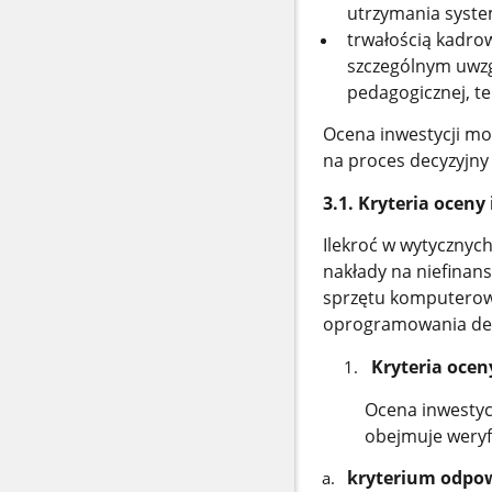
utrzymania syste
trwałością kadrow
szczególnym uwzg
pedagogicznej, te
Ocena inwestycji mo
na proces decyzyjny 
3.1. Kryteria oceny
Ilekroć w wytycznych
nakłady na niefinan
sprzętu komputerow
oprogramowania ded
Kryteria ocen
Ocena inwestycj
obejmuje weryf
kryterium odpow