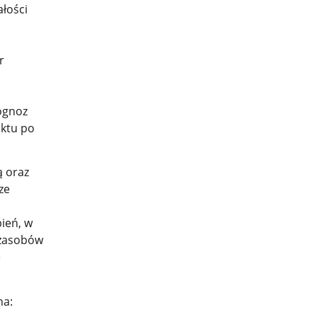
ałości
r
ognoz
ektu po
 oraz
ze
pień, w
 zasobów
e
na: