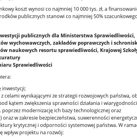
unkowy koszt wynosi co najmniej 10 000 tys. zł, a finansowani
środków publicznych stanowi co najmniej 50% szacunkowego
nwestycji publicznych dla Ministerstwa Sprawiedliwości,
ów wychowawczych, zakładów poprawczych i schronisk
utów naukowych resortu sprawiedliwości, Krajowej Szkoł
kuratury
iaru Sprawiedliwości
iera:
ę inwestycji;
 z celami wynikającymi ze strategii rozwojowych państwa, 
pod kątem zwiększenia sprawności działania i wiarygodności 
. poprzez modernizację ich bazy technologicznej oraz
j) oraz w zakresie bezpieczeństwa, suwerenności energetycz
uktury krytycznej i odporności systemowej państwa. W rama
ę wpływ projektu na rozwój: