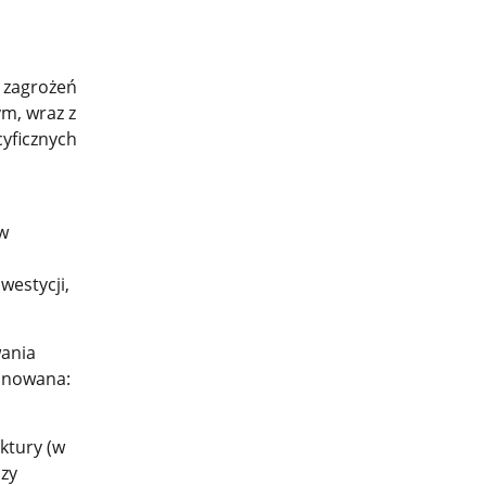
 zagrożeń
m, wraz z
yficznych
w
westycji,
ania
minowana:
ktury (w
czy