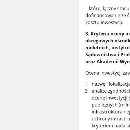
– której łączny szac
dofinansowanie ze 
kosztu inwestycji.
3. Kryteria oceny i
okręgowych ośrodk
nieletnich, instyt
Sądownictwa i Pro
oraz Akademii Wym
Ocena inwestycji zaw
nazwę i lokalizacj
analizę zgodności
ocenę inwestycji 
publicznych (m.in
infrastrukturalne
ochrony infrastr
kryterium bada si