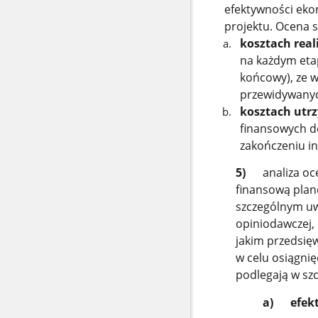
efektywności ekon
projektu. Ocena 
kosztach reali
na każdym eta
końcowy), ze 
przewidywanyc
kosztach utr
finansowych d
zakończeniu in
5)
analiza ocen
finansową plano
szczególnym uw
opiniodawczej, 
jakim przedsię
w celu osiągni
podlegają w szc
a) efekt