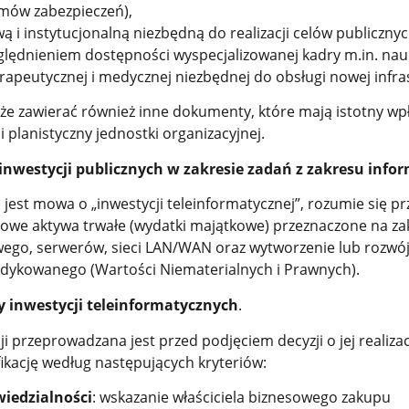
mów zabezpieczeń),
ą i instytucjonalną niezbędną do realizacji celów publicznyc
lędnieniem dostępności wyspecjalizowanej kadry m.in. nau
rapeutycznej i medycznej niezbędnej do obsługi nowej infra
że zawierać również inne dokumenty, które mają istotny wp
i planistyczny jednostki organizacyjnej.
 inwestycji publicznych w zakresie zadań z zakresu infor
 jest mowa o „inwestycji teleinformatycznej”, rozumie się pr
sowe aktywa trwałe (wydatki majątkowe) przeznaczone na z
ego, serwerów, sieci LAN/WAN oraz wytworzenie lub rozwó
ykowanego (Wartości Niematerialnych i Prawnych).
y inwestycji teleinformatycznych
.
i przeprowadzana jest przed podjęciem decyzji o jej realizacj
ikację według następujących kryteriów:
iedzialności
: wskazanie właściciela biznesowego zakupu