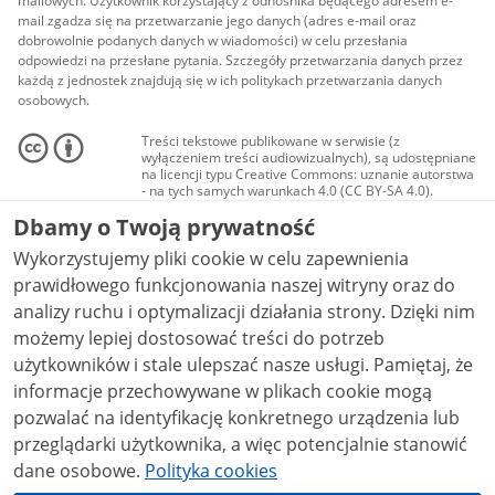
mailowych. Użytkownik korzystający z odnośnika będącego adresem e-
mail zgadza się na przetwarzanie jego danych (adres e-mail oraz
dobrowolnie podanych danych w wiadomości) w celu przesłania
odpowiedzi na przesłane pytania. Szczegóły przetwarzania danych przez
każdą z jednostek znajdują się w ich politykach przetwarzania danych
osobowych.
Treści tekstowe publikowane w serwisie (z
wyłączeniem treści audiowizualnych), są udostępniane
na licencji typu Creative Commons: uznanie autorstwa
- na tych samych warunkach 4.0 (CC BY-SA 4.0).
Materiały audiowizualne, w tym zdjęcia, materiały
Dbamy o Twoją prywatność
audio i wideo, są udostępniane na licencji typu
Creative Commons: uznanie autorstwa użycie
Wykorzystujemy pliki cookie w celu zapewnienia
niekomercyjne - bez utworów zależnych 4.0 (CC BY-
NC-ND 4.0), o ile nie jest to stwierdzone inaczej.
prawidłowego funkcjonowania naszej witryny oraz do
analizy ruchu i optymalizacji działania strony. Dzięki nim
możemy lepiej dostosować treści do potrzeb
użytkowników i stale ulepszać nasze usługi. Pamiętaj, że
informacje przechowywane w plikach cookie mogą
pozwalać na identyfikację konkretnego urządzenia lub
przeglądarki użytkownika, a więc potencjalnie stanowić
dane osobowe.
Polityka cookies