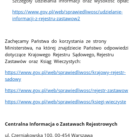
Szczegóły udzielania informacji oraz wysokość opłat:
https://www.gov.pl/web/sprawiedliwosc/udzielanie-
informacji-z-rejestru-zastawow2
Zachęcamy Państwa do korzystania ze strony
Ministerstwa, na której znajdziecie Państwo odpowiedzi
dotyczące Krajowego Rejestru Sądowego, Rejestru
Zastawów oraz Ksiąg Wieczystych:
https://www.gov.pl/web/sprawiedliwosc/krajowy-rejestr-
sadowy
https://www.gov.pl/web/sprawiedliwosc/rejestr-zastawow
https://www.gov.pl/web/sprawiedliwosc/ksiegi-wieczyste
Centralna Informacja o Zastawach Rejestrowych
ul. Czerniakowska 100, 00-454 Warszawa