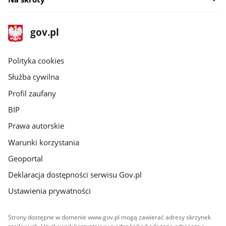
stopka
Strona
gov.pl
gov.pl
główna
gov.pl
Polityka cookies
Służba cywilna
Profil zaufany
BIP
Prawa autorskie
Warunki korzystania
Geoportal
Deklaracja dostępności serwisu Gov.pl
Ustawienia prywatności
Strony dostępne w domenie www.gov.pl mogą zawierać adresy skrzynek