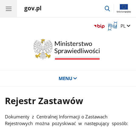
gov.pl
przejdź
do
wyszukiwar
Otwórz
Zmień 
PL
okno
z
tłumaczem
języka
migowego
MENU
Rejestr Zastawów
Dokumenty z Centralnej Informacji o Zastawach
Rejestrowych można pozyskiwać w następujący sposób: