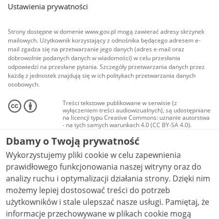
Ustawienia prywatności
Strony dostępne w domenie www.gov.pl mogą zawierać adresy skrzynek
mailowych. Użytkownik korzystający z odnośnika będącego adresem e-
mail zgadza się na przetwarzanie jego danych (adres e-mail oraz
dobrowolnie podanych danych w wiadomości) w celu przesłania
odpowiedzi na przesłane pytania. Szczegóły przetwarzania danych przez
każdą z jednostek znajdują się w ich politykach przetwarzania danych
osobowych.
Treści tekstowe publikowane w serwisie (z
wyłączeniem treści audiowizualnych), są udostępniane
na licencji typu Creative Commons: uznanie autorstwa
- na tych samych warunkach 4.0 (CC BY-SA 4.0).
Materiały audiowizualne, w tym zdjęcia, materiały
Dbamy o Twoją prywatność
audio i wideo, są udostępniane na licencji typu
Creative Commons: uznanie autorstwa użycie
Wykorzystujemy pliki cookie w celu zapewnienia
niekomercyjne - bez utworów zależnych 4.0 (CC BY-
NC-ND 4.0), o ile nie jest to stwierdzone inaczej.
prawidłowego funkcjonowania naszej witryny oraz do
analizy ruchu i optymalizacji działania strony. Dzięki nim
możemy lepiej dostosować treści do potrzeb
użytkowników i stale ulepszać nasze usługi. Pamiętaj, że
informacje przechowywane w plikach cookie mogą