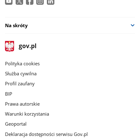
Na skróty
stopka
Strona
gov.pl
gov.pl
główna
gov.pl
Polityka cookies
Służba cywilna
Profil zaufany
BIP
Prawa autorskie
Warunki korzystania
Geoportal
Deklaracja dostępności serwisu Gov.pl