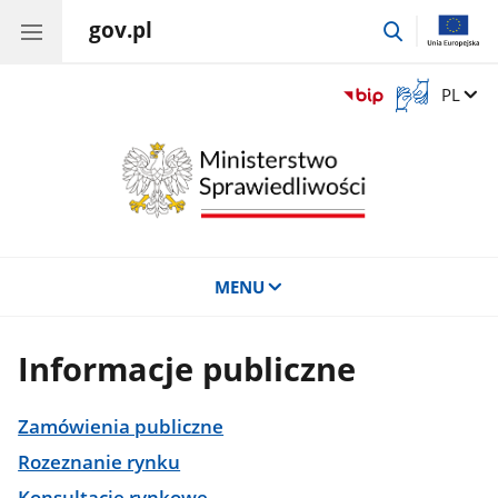
gov.pl
przejdź
do
wyszukiwar
Otwórz
Zmień 
PL
okno
z
tłumaczem
języka
migowego
MENU
Informacje publiczne
Zamówienia publiczne
Rozeznanie rynku
Konsultacje rynkowe