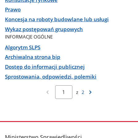
Prawo
Koncesja na roboty budowlane lub usługi
Wykaz postępowań grupowych
INFORMACJE OGÓLNE
Algorytm SLPS
Archiwalna strona bip
Dostęp do informacji publicznej
Sprostowania, odpowiedzi, polemiki
z
2
stopka
Ministerstwo Sprawiedliwości