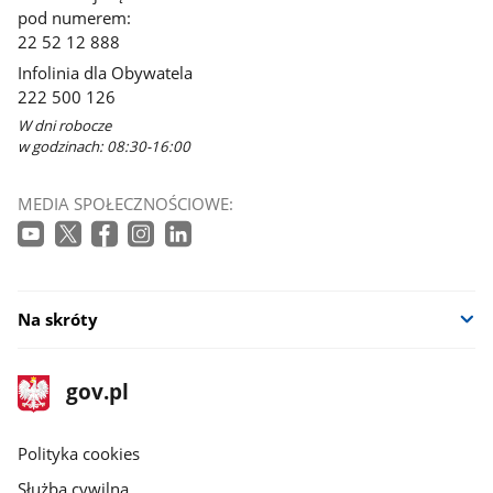
pod numerem:
22 52 12 888
Infolinia dla Obywatela
222 500 126
W dni robocze
w godzinach: 08:30-16:00
MEDIA SPOŁECZNOŚCIOWE:
Na skróty
stopka
Strona
gov.pl
gov.pl
główna
gov.pl
Polityka cookies
Służba cywilna