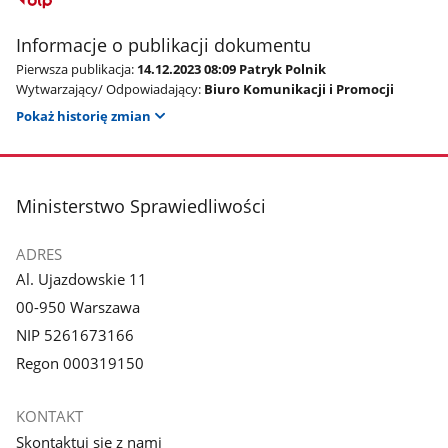
Informacje o publikacji dokumentu
Pierwsza publikacja:
14.12.2023 08:09 Patryk Polnik
Wytwarzający/ Odpowiadający:
Biuro Komunikacji i Promocji
Pokaż historię zmian
stopka
Ministerstwo Sprawiedliwości
ADRES
Al. Ujazdowskie 11
00-950 Warszawa
NIP 5261673166
Regon 000319150
KONTAKT
Skontaktuj się z nami