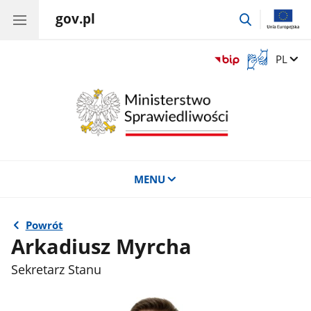
gov.pl
przejdź
do
wyszukiwar
Otwórz
Zmień 
PL
okno
z
tłumaczem
języka
migowego
MENU
Powrót
Arkadiusz Myrcha
Sekretarz Stanu