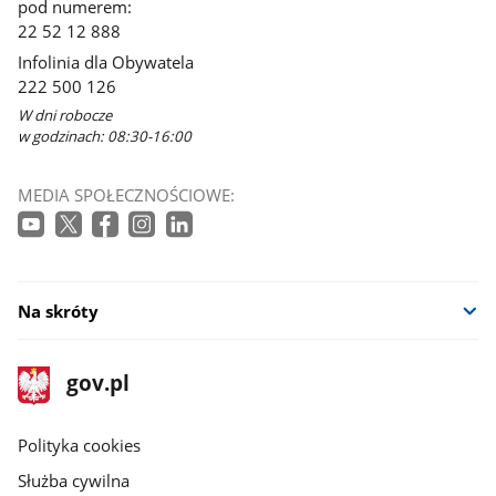
pod numerem:
22 52 12 888
Infolinia dla Obywatela
222 500 126
W dni robocze
w godzinach: 08:30-16:00
MEDIA SPOŁECZNOŚCIOWE:
Na skróty
stopka
Strona
gov.pl
gov.pl
główna
gov.pl
Polityka cookies
Służba cywilna