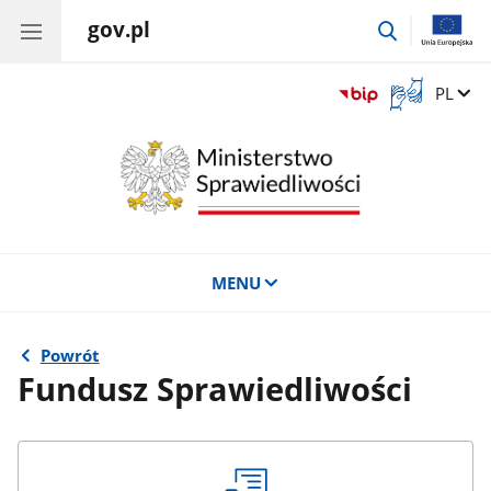
gov.pl
przejdź
do
wyszukiwar
Otwórz
Zmień 
PL
okno
z
tłumaczem
języka
migowego
MENU
Powrót
Fundusz Sprawiedliwości