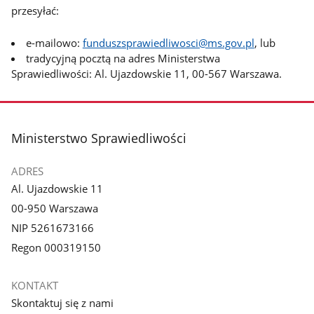
przesyłać:
e-mailowo:
funduszsprawiedliwosci@ms.gov.pl
, lub
tradycyjną pocztą na adres Ministerstwa
Sprawiedliwości: Al. Ujazdowskie 11, 00-567 Warszawa.
stopka
Ministerstwo Sprawiedliwości
ADRES
Al. Ujazdowskie 11
00-950 Warszawa
NIP 5261673166
Regon 000319150
KONTAKT
Skontaktuj się z nami