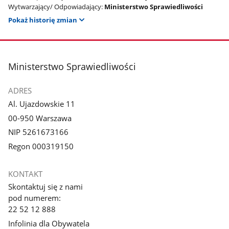
Wytwarzający/ Odpowiadający:
Ministerstwo Sprawiedliwości
Pokaż historię zmian
stopka
Ministerstwo Sprawiedliwości
ADRES
Al. Ujazdowskie 11
00-950 Warszawa
NIP 5261673166
Regon 000319150
KONTAKT
Skontaktuj się z nami
pod numerem:
22 52 12 888
Infolinia dla Obywatela