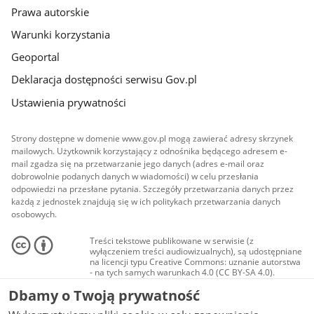
Prawa autorskie
Warunki korzystania
Geoportal
Deklaracja dostępności serwisu Gov.pl
Ustawienia prywatności
Strony dostępne w domenie www.gov.pl mogą zawierać adresy skrzynek
mailowych. Użytkownik korzystający z odnośnika będącego adresem e-
mail zgadza się na przetwarzanie jego danych (adres e-mail oraz
dobrowolnie podanych danych w wiadomości) w celu przesłania
odpowiedzi na przesłane pytania. Szczegóły przetwarzania danych przez
każdą z jednostek znajdują się w ich politykach przetwarzania danych
osobowych.
Treści tekstowe publikowane w serwisie (z
wyłączeniem treści audiowizualnych), są udostępniane
na licencji typu Creative Commons: uznanie autorstwa
- na tych samych warunkach 4.0 (CC BY-SA 4.0).
Materiały audiowizualne, w tym zdjęcia, materiały
Dbamy o Twoją prywatność
audio i wideo, są udostępniane na licencji typu
Creative Commons: uznanie autorstwa użycie