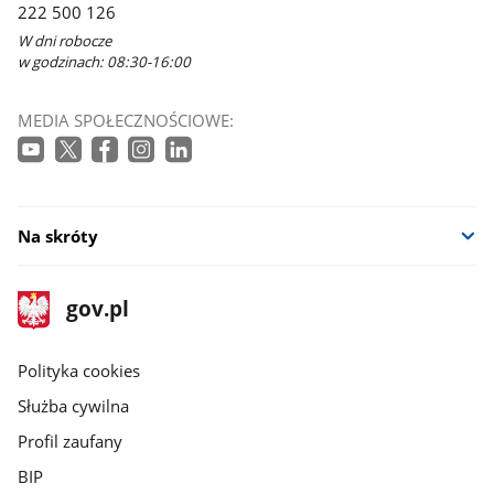
222 500 126
W dni robocze
w godzinach: 08:30-16:00
MEDIA SPOŁECZNOŚCIOWE:
Na skróty
stopka
Strona
gov.pl
gov.pl
główna
gov.pl
Polityka cookies
Służba cywilna
Profil zaufany
BIP