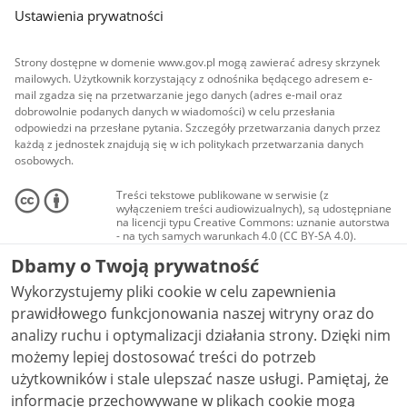
Ustawienia prywatności
Strony dostępne w domenie www.gov.pl mogą zawierać adresy skrzynek
mailowych. Użytkownik korzystający z odnośnika będącego adresem e-
mail zgadza się na przetwarzanie jego danych (adres e-mail oraz
dobrowolnie podanych danych w wiadomości) w celu przesłania
odpowiedzi na przesłane pytania. Szczegóły przetwarzania danych przez
każdą z jednostek znajdują się w ich politykach przetwarzania danych
osobowych.
Treści tekstowe publikowane w serwisie (z
wyłączeniem treści audiowizualnych), są udostępniane
na licencji typu Creative Commons: uznanie autorstwa
- na tych samych warunkach 4.0 (CC BY-SA 4.0).
Materiały audiowizualne, w tym zdjęcia, materiały
Dbamy o Twoją prywatność
audio i wideo, są udostępniane na licencji typu
Creative Commons: uznanie autorstwa użycie
Wykorzystujemy pliki cookie w celu zapewnienia
niekomercyjne - bez utworów zależnych 4.0 (CC BY-
NC-ND 4.0), o ile nie jest to stwierdzone inaczej.
prawidłowego funkcjonowania naszej witryny oraz do
analizy ruchu i optymalizacji działania strony. Dzięki nim
możemy lepiej dostosować treści do potrzeb
użytkowników i stale ulepszać nasze usługi. Pamiętaj, że
informacje przechowywane w plikach cookie mogą