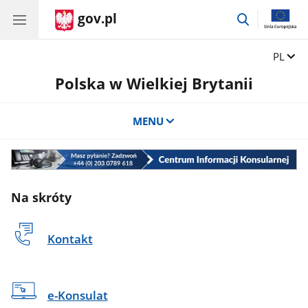
gov.pl
przejdź
do
wyszukiwar
Zmień 
PL
Polska w Wielkiej Brytanii
MENU
Centrum
Informacji
Konsularnej
Na skróty
Kontakt
e-Konsulat