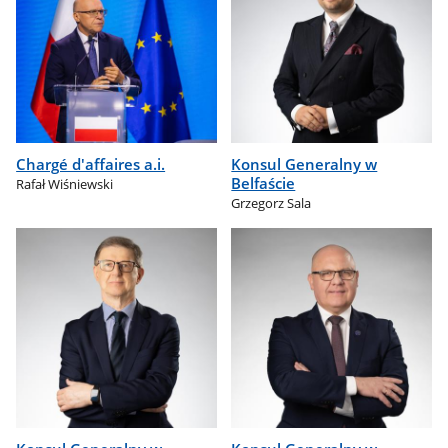
Chargé d'affaires a.i.
Konsul Generalny w
Belfaście
Rafał Wiśniewski
Grzegorz Sala