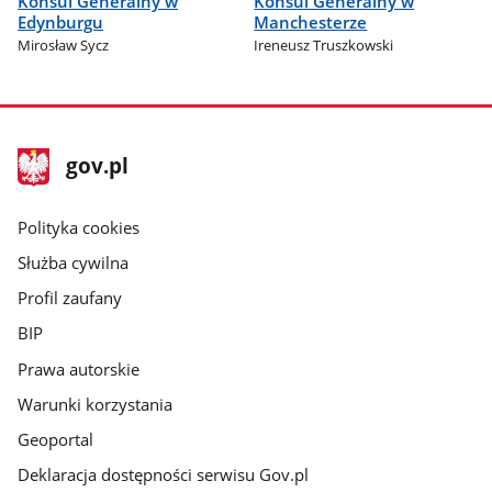
Konsul Generalny w
Konsul Generalny w
Edynburgu
Manchesterze
Mirosław Sycz
Ireneusz Truszkowski
stopka
Strona
gov.pl
gov.pl
główna
gov.pl
Polityka cookies
Służba cywilna
Profil zaufany
BIP
Prawa autorskie
Warunki korzystania
Geoportal
Deklaracja dostępności serwisu Gov.pl