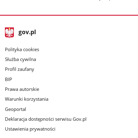
stopka
Strona
gov.pl
gov.pl
główna
gov.pl
Polityka cookies
Służba cywilna
Profil zaufany
BIP
Prawa autorskie
Warunki korzystania
Geoportal
Deklaracja dostępności serwisu Gov.pl
Ustawienia prywatności