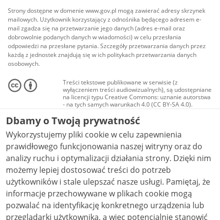
Strony dostępne w domenie www.gov.pl mogą zawierać adresy skrzynek
mailowych. Użytkownik korzystający z odnośnika będącego adresem e-
mail zgadza się na przetwarzanie jego danych (adres e-mail oraz
dobrowolnie podanych danych w wiadomości) w celu przesłania
odpowiedzi na przesłane pytania. Szczegóły przetwarzania danych przez
każdą z jednostek znajdują się w ich politykach przetwarzania danych
osobowych.
Treści tekstowe publikowane w serwisie (z
wyłączeniem treści audiowizualnych), są udostępniane
na licencji typu Creative Commons: uznanie autorstwa
- na tych samych warunkach 4.0 (CC BY-SA 4.0).
Materiały audiowizualne, w tym zdjęcia, materiały
Dbamy o Twoją prywatność
audio i wideo, są udostępniane na licencji typu
Creative Commons: uznanie autorstwa użycie
Wykorzystujemy pliki cookie w celu zapewnienia
niekomercyjne - bez utworów zależnych 4.0 (CC BY-
NC-ND 4.0), o ile nie jest to stwierdzone inaczej.
prawidłowego funkcjonowania naszej witryny oraz do
analizy ruchu i optymalizacji działania strony. Dzięki nim
możemy lepiej dostosować treści do potrzeb
użytkowników i stale ulepszać nasze usługi. Pamiętaj, że
informacje przechowywane w plikach cookie mogą
pozwalać na identyfikację konkretnego urządzenia lub
przeglądarki użytkownika, a więc potencjalnie stanowić