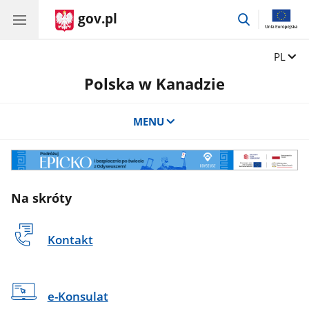
gov.pl
przejdź
do
wyszukiwar
Zmień 
PL
Polska w Kanadzie
MENU
Odyseusz
Na skróty
Kontakt
e-Konsulat