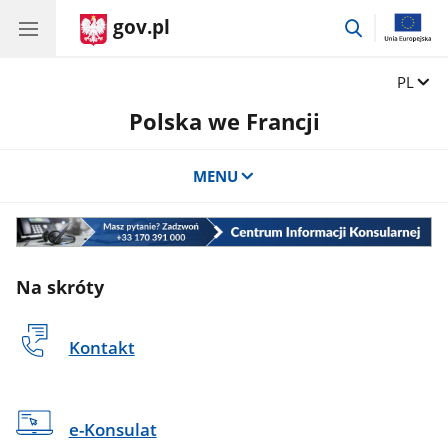
gov.pl
przejdź
do
wyszukiwar
Zmień 
PL
Polska we Francji
MENU
Centrum
Informacji
Konsularnej
Na skróty
Kontakt
e-Konsulat