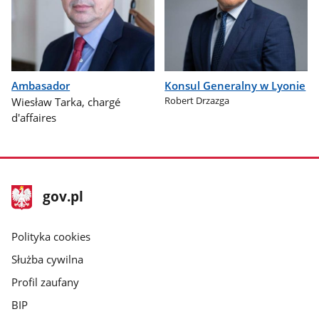
Ambasador
Konsul Generalny w Lyonie
Robert Drzazga
Wiesław Tarka, chargé
d'affaires
stopka
Strona
gov.pl
gov.pl
główna
gov.pl
Polityka cookies
Służba cywilna
Profil zaufany
BIP