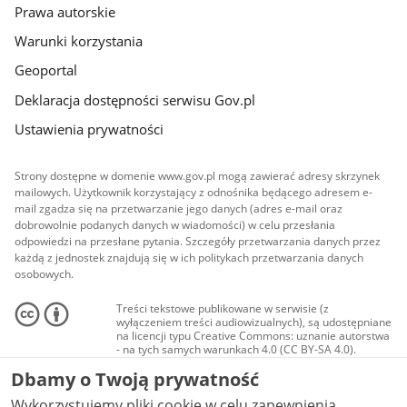
Prawa autorskie
Warunki korzystania
Geoportal
Deklaracja dostępności serwisu Gov.pl
Ustawienia prywatności
Strony dostępne w domenie www.gov.pl mogą zawierać adresy skrzynek
mailowych. Użytkownik korzystający z odnośnika będącego adresem e-
mail zgadza się na przetwarzanie jego danych (adres e-mail oraz
dobrowolnie podanych danych w wiadomości) w celu przesłania
odpowiedzi na przesłane pytania. Szczegóły przetwarzania danych przez
każdą z jednostek znajdują się w ich politykach przetwarzania danych
osobowych.
Treści tekstowe publikowane w serwisie (z
wyłączeniem treści audiowizualnych), są udostępniane
na licencji typu Creative Commons: uznanie autorstwa
- na tych samych warunkach 4.0 (CC BY-SA 4.0).
Materiały audiowizualne, w tym zdjęcia, materiały
Dbamy o Twoją prywatność
audio i wideo, są udostępniane na licencji typu
Creative Commons: uznanie autorstwa użycie
Wykorzystujemy pliki cookie w celu zapewnienia
niekomercyjne - bez utworów zależnych 4.0 (CC BY-