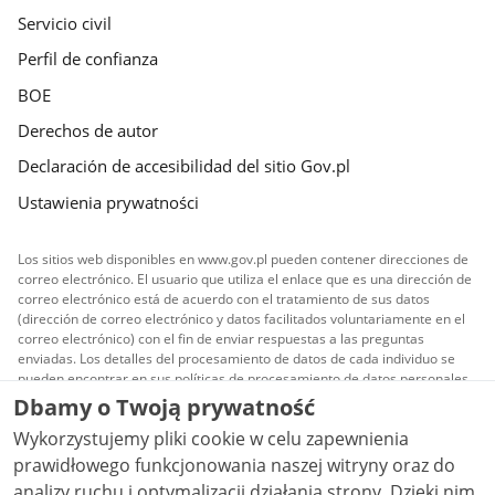
Servicio civil
Perfil de confianza
BOE
Derechos de autor
Declaración de accesibilidad del sitio Gov.pl
Ustawienia prywatności
Los sitios web disponibles en www.gov.pl pueden contener direcciones de
correo electrónico. El usuario que utiliza el enlace que es una dirección de
correo electrónico está de acuerdo con el tratamiento de sus datos
(dirección de correo electrónico y datos facilitados voluntariamente en el
correo electrónico) con el fin de enviar respuestas a las preguntas
enviadas. Los detalles del procesamiento de datos de cada individuo se
pueden encontrar en sus políticas de procesamiento de datos personales.
Dbamy o Twoją prywatność
Todo el contenido publicado en el sitio es licenciado
Wykorzystujemy pliki cookie w celu zapewnienia
Creative Commons Reconocimiento 3.0 Polonia
a
menos que se indique lo contrario.
prawidłowego funkcjonowania naszej witryny oraz do
analizy ruchu i optymalizacji działania strony. Dzięki nim