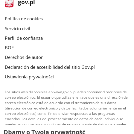
Página
gov.pl
galerii.
galerii.
gov.pl
principal
gov.pl
Política de cookies
Servicio civil
Perfil de confianza
BOE
Derechos de autor
Declaración de accesibilidad del sitio Gov.pl
Ustawienia prywatności
Los sitios web disponibles en www.gov.pl pueden contener direcciones de
correo electrónico. El usuario que utiliza el enlace que es una dirección de
correo electrónico está de acuerdo con el tratamiento de sus datos
(dirección de correo electrónico y datos facilitados voluntariamente en el
correo electrónico) con el fin de enviar respuestas a las preguntas
enviadas. Los detalles del procesamiento de datos de cada individuo se
pueden encontrar en sus políticas de procesamiento de datos personales.
Dbamy o Twoją prywatność