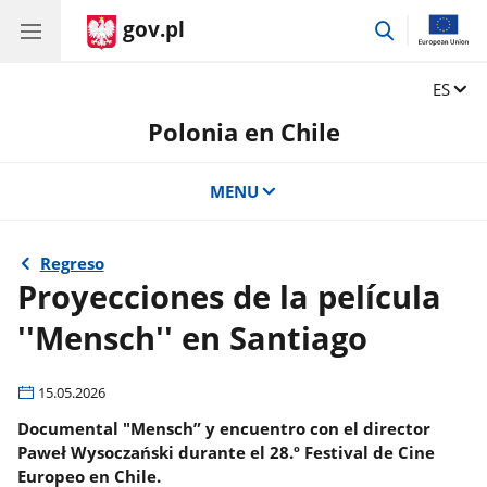
gov.pl
przejdź
do
wyszukiwar
Zmień 
ES
Polonia en Chile
MENU
Regreso
Proyecciones de la película
''Mensch'' en Santiago
15.05.2026
Documental "Mensch” y encuentro con el director
Paweł Wysoczański durante el 28.º Festival de Cine
Europeo en Chile.