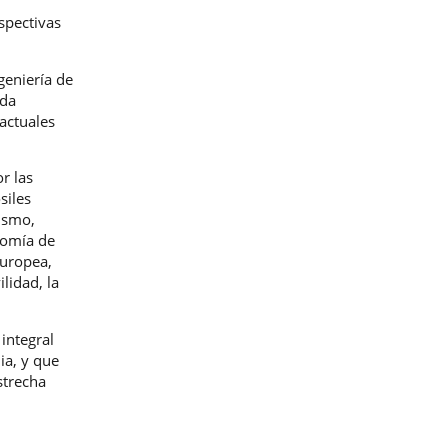
spectivas
geniería de
ada
 actuales
r las
siles
mismo,
nomía de
Europea,
lidad, la
integral
ia, y que
strecha