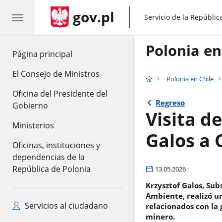
gov.pl
gov.pl
Servicio de la Repúblic
Polonia en
gov.pl
Página principal
El Consejo de Ministros
Polonia en Chile
Oficina del Presidente del
Regreso
Gobierno
Visita d
Ministerios
Galos a 
Oficinas, instituciones y
dependencias de la
República de Polonia
13.05.2026
Krzysztof Galos, Sub
Ambiente, realizó un
Servicios al ciudadano
relacionados con la 
minero.