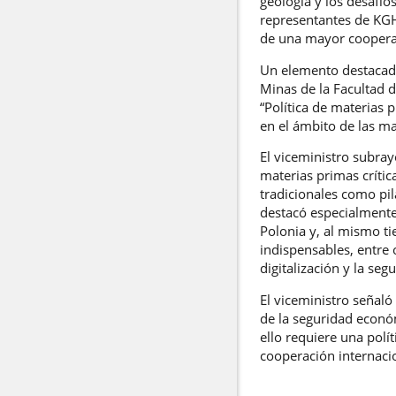
geología y los desafí
representantes de KGHM
de una mayor coopera
Un elemento destacado 
Minas de la Facultad d
“Política de materias 
en el ámbito de las ma
El viceministro subra
materias primas crític
tradicionales como pil
destacó especialmente 
Polonia y, al mismo t
indispensables, entre o
digitalización y la seg
El viceministro señaló
de la seguridad económ
ello requiere una polí
cooperación internaci