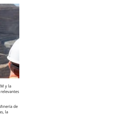
CM y la
 relevantes
Minería de
s, la