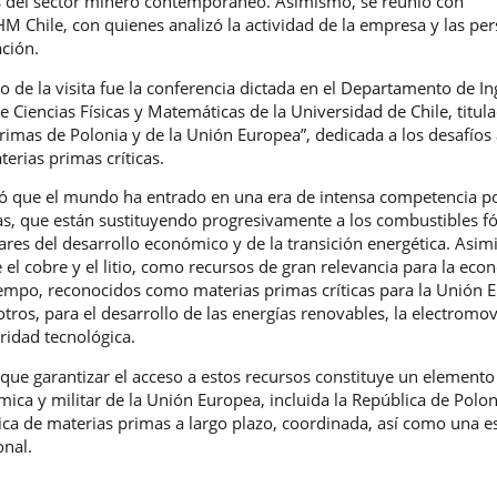
os del sector minero contemporáneo. Asimismo, se reunió con
 Chile, con quienes analizó la actividad de la empresa y las per
ción.
de la visita fue la conferencia dictada en el Departamento de In
e Ciencias Físicas y Matemáticas de la Universidad de Chile, titul
primas de Polonia y de la Unión Europea”, dedicada a los desafíos
terias primas críticas.
yó que el mundo ha entrado en una era de intensa competencia po
as, que están sustituyendo progresivamente a los combustibles fó
ares del desarrollo económico y de la transición energética. Asi
el cobre y el litio, como recursos de gran relevancia para la eco
iempo, reconocidos como materias primas críticas para la Unión 
tros, para el desarrollo de las energías renovables, la electromovi
uridad tecnológica.
 que garantizar el acceso a estos recursos constituye un elemento 
ica y militar de la Unión Europea, incluida la República de Polon
tica de materias primas a largo plazo, coordinada, así como una e
onal.