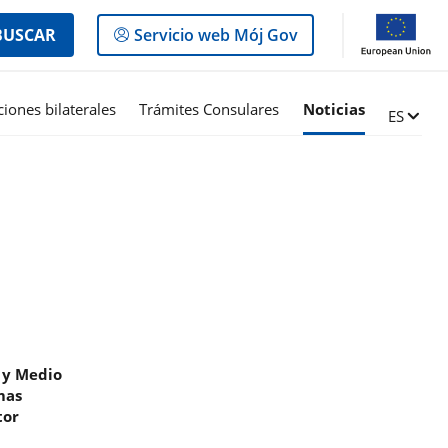
Logowanie
BUSCAR
Servicio web Mój Gov
do
panelu
ciones bilaterales
Trámites Consulares
Noticias
Zmień ję
ES
a y Medio
mas
tor