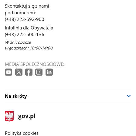
Skontaktuj się z nami
pod numerem:
(+48) 223-692-900
Infolinia dla Obywatela
(+48) 222-500-136
W dni robocze
w godzinach: 10:00-14:00
MEDIA SPOŁECZNOŚCIOWE:
Na skróty
stopka
Strona
gov.pl
gov.pl
główna
gov.pl
Polityka cookies