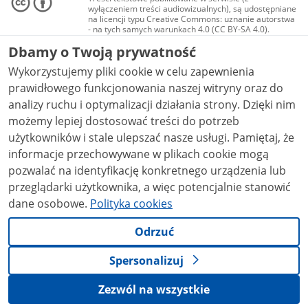
wyłączeniem treści audiowizualnych), są udostępniane
na licencji typu Creative Commons: uznanie autorstwa
- na tych samych warunkach 4.0 (CC BY-SA 4.0).
Materiały audiowizualne, w tym zdjęcia, materiały
Dbamy o Twoją prywatność
audio i wideo, są udostępniane na licencji typu
Creative Commons: uznanie autorstwa użycie
Wykorzystujemy pliki cookie w celu zapewnienia
niekomercyjne - bez utworów zależnych 4.0 (CC BY-
NC-ND 4.0), o ile nie jest to stwierdzone inaczej.
prawidłowego funkcjonowania naszej witryny oraz do
analizy ruchu i optymalizacji działania strony. Dzięki nim
możemy lepiej dostosować treści do potrzeb
użytkowników i stale ulepszać nasze usługi. Pamiętaj, że
informacje przechowywane w plikach cookie mogą
pozwalać na identyfikację konkretnego urządzenia lub
przeglądarki użytkownika, a więc potencjalnie stanowić
dane osobowe.
Polityka cookies
Odrzuć
Spersonalizuj
Zezwól na wszystkie