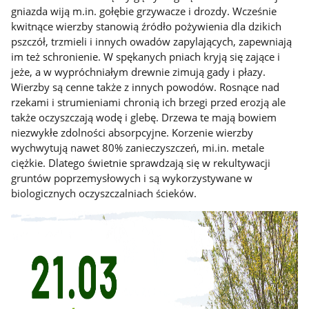
gniazda wiją m.in. gołębie grzywacze i drozdy. Wcześnie
kwitnące wierzby stanowią źródło pożywienia dla dzikich
pszczół, trzmieli i innych owadów zapylających, zapewniają
im też schronienie. W spękanych pniach kryją się zające i
jeże, a w wypróchniałym drewnie zimują gady i płazy.
Wierzby są cenne także z innych powodów. Rosnące nad
rzekami i strumieniami chronią ich brzegi przed erozją ale
także oczyszczają wodę i glebę. Drzewa te mają bowiem
niezwykłe zdolności absorpcyjne. Korzenie wierzby
wychwytują nawet 80% zanieczyszczeń, mi.in. metale
ciężkie. Dlatego świetnie sprawdzają się w rekultywacji
gruntów poprzemysłowych i są wykorzystywane w
biologicznych oczyszczalniach ścieków.