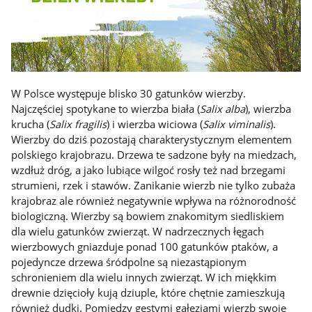
W Polsce występuje blisko 30 gatunków wierzby.
Najczęściej spotykane to wierzba biała (
Salix alba
), wierzba
krucha (
Salix fragilis
) i wierzba wiciowa (
Salix viminalis
).
Wierzby do dziś pozostają charakterystycznym elementem
polskiego krajobrazu. Drzewa te sadzone były na miedzach,
wzdłuż dróg, a jako lubiące wilgoć rosły też nad brzegami
strumieni, rzek i stawów. Zanikanie wierzb nie tylko zubaża
krajobraz ale również negatywnie wpływa na różnorodność
biologiczną. Wierzby są bowiem znakomitym siedliskiem
dla wielu gatunków zwierząt. W nadrzecznych łęgach
wierzbowych gniazduje ponad 100 gatunków ptaków, a
pojedyncze drzewa śródpolne są niezastąpionym
schronieniem dla wielu innych zwierząt. W ich miękkim
drewnie dzięcioły kują dziuple, które chętnie zamieszkują
również dudki. Pomiędzy gęstymi gałęziami wierzb swoje