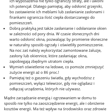
ich wyposażenia nie tylko ograniczy straty, ale i uwolni
ich potencjał. Dlatego pamiętaj, aby odsłonić grzejniki,
bo zastawienie ich meblami lub zasłanianie zasłonami i
firankami ogranicza ilość ciepła dostarczanego do
pomieszczeń.
Dobrą praktyką jest także zasłanianie i odsłanianie okien
w zależności od pory dnia. W czasie słonecznych dni
warto odsłonić okna, pozwalając by promienie słoneczne
w naturalny sposób ogrzały i oświetliły pomieszczenie.
Na noc zaś należy wykorzystać zamontowane żaluzje,
zasłony lub okiennice, które zasłaniając okna,
zapobiegają zbędnym utratom ciepła.
Wymień oświetlenie na ledowe, co pomoże zmniejszyć
zużycie energii aż o 86 proc.!
Pamiętaj też o gaszeniu światła, gdy wychodzisz z
pomieszczeń, wyłącz telewizor, gdy nie oglądasz i
odłączaj urządzenia, których nie używasz.
Mądre zarządzanie energią i ogrzewaniem w domu to
sposób nie tylko na zaoszczędzenie energii, ale i obniżenie
kosztów energii. Ma też wpływ na środowisko oraz zdrowie