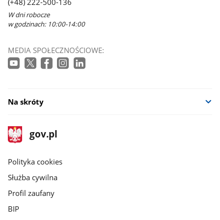
(+48) 222-500-136
W dni robocze
w godzinach: 10:00-14:00
MEDIA SPOŁECZNOŚCIOWE:
Na skróty
stopka
Strona
gov.pl
gov.pl
główna
gov.pl
Polityka cookies
Służba cywilna
Profil zaufany
BIP