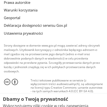
Prawa autorskie
Warunki korzystania
Geoportal
Deklaracja dostępności serwisu Gov.pl
Ustawienia prywatności
Strony dostępne w domenie www.gov.pl mogą zawierać adresy skrzynek
mailowych. Użytkownik korzystający z odnośnika będącego adresem e-
mail zgadza się na przetwarzanie jego danych (adres e-mail oraz
dobrowolnie podanych danych w wiadomości) w celu przesłania
odpowiedzi na przesłane pytania. Szczegóły przetwarzania danych przez
każdą z jednostek znajdują się w ich politykach przetwarzania danych
osobowych.
Treści tekstowe publikowane w serwisie (z
wyłączeniem treści audiowizualnych), są udostępniane
na licencji typu Creative Commons: uznanie autorstwa
- na tych samych warunkach 4.0 (CC BY-SA 4.0).
Materiały audiowizualne, w tym zdjęcia, materiały
Dbamy o Twoją prywatność
audio i wideo, są udostępniane na licencji typu
Creative Commons: uznanie autorstwa użycie
Wykorzystujemy pliki cookie w celu zapewnienia
niekomercyjne - bez utworów zależnych 4.0 (CC BY-