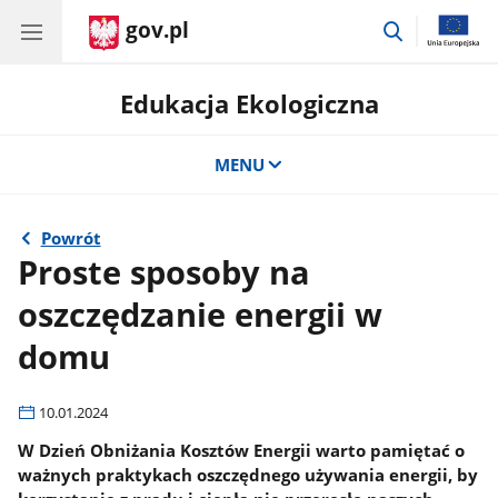
gov.pl
przejdź
do
wyszukiwar
Edukacja Ekologiczna
MENU
Powrót
Proste sposoby na
oszczędzanie energii w
domu
10.01.2024
W Dzień Obniżania Kosztów Energii warto pamiętać o
ważnych praktykach oszczędnego używania energii, by